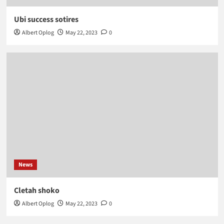
Ubi success sotires
Albert Oplog
May 22, 2023
0
News
Cletah shoko
Albert Oplog
May 22, 2023
0