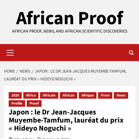
Skip
African Proof
to
content
AFRICAN PROOF, NEWS, AND AFRICAN SCIENTIFIC DISCOVERIES
Primary
Menu
HOME
NEWS
JAPON : LE DR JEAN-JACQUES MUYEMBE-TAMFUM,
LAURÉAT DU PRIX « HIDEYO NOGUCHI »
2020
Africa
Africain
African
Afrique
From
News
Profile
Proof
Japon : le Dr Jean-Jacques
Muyembe-Tamfum, lauréat du prix
« Hideyo Noguchi »