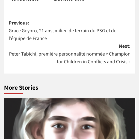
impériale de
Dr Catherine
commerce
Nakalembe
Post
(CIBC) nomme
remportent
Previous:
Kikelomo
l’Africa Food
Grace Geyoro, 21 ans, milieu de terrain du PSG et de
navigation
Lawal comme
Prize 2020
l’équipe de France
Vice-
Next:
présidente
Peter Tabichi, première personnalité nommée « Champion
for Children in Conflicts and Crisis »
More Stories