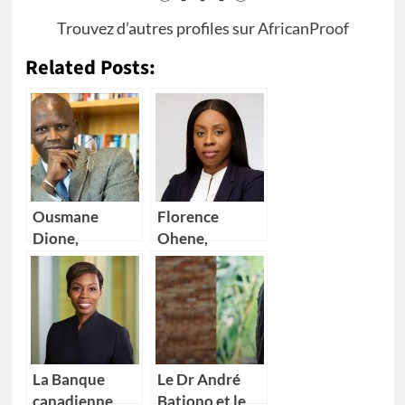
Trouvez d’autres profiles sur
AfricanProof
Related Posts:
Ousmane
Florence
Dione,
Ohene,
nouveau
nouvelle
Directeur pays
Directrice
de la Banque
générale d’IBM
mondiale pour
Ghana
4 pays Africains
La Banque
Le Dr André
canadienne
Bationo et le