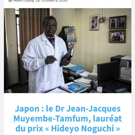
Albert Oplog
October 8, 2020
Japon : le Dr Jean-Jacques
Muyembe-Tamfum, lauréat
du prix « Hideyo Noguchi »