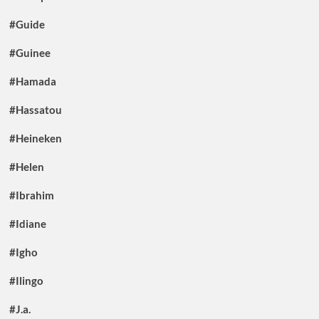
#Guide
#Guinee
#Hamada
#Hassatou
#Heineken
#Helen
#Ibrahim
#Idiane
#Igho
#Ilingo
#J.a.