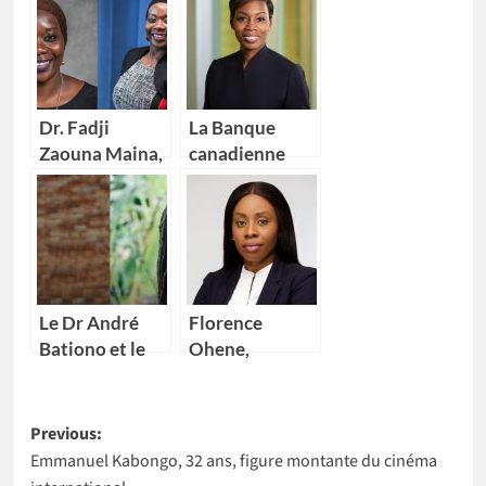
Dr. Fadji
La Banque
Zaouna Maina,
canadienne
29 ans,
impériale de
première
commerce
scientifique du
(CIBC) nomme
Niger à
Kikelomo
intégrer la
Lawal comme
NASA
Vice-
Le Dr André
Florence
présidente
Bationo et le
Ohene,
Dr Catherine
nouvelle
Nakalembe
Directrice
Post
remportent
générale d’IBM
Previous:
l’Africa Food
Ghana
Emmanuel Kabongo, 32 ans, figure montante du cinéma
navigation
Prize 2020