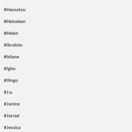
#Hassatou
#Heineken
#Helen
#Ibrahim
#Idiane
#Igho
#Ilingo
#J.a.
#Janine
#Jarrad
#Jessica