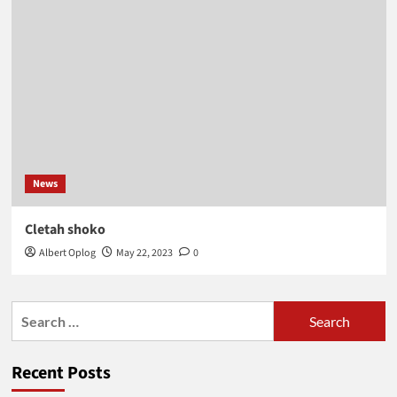
News
Cletah shoko
Albert Oplog
May 22, 2023
0
Search
for:
Recent Posts