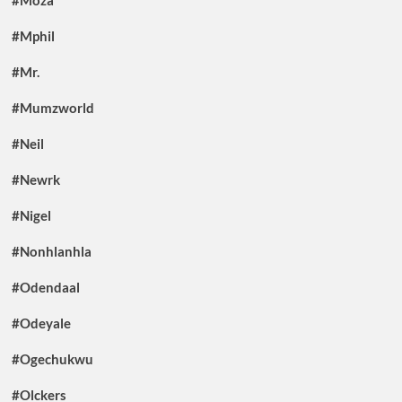
#Moza
#Mphil
#Mr.
#Mumzworld
#Neil
#Newrk
#Nigel
#Nonhlanhla
#Odendaal
#Odeyale
#Ogechukwu
#Olckers