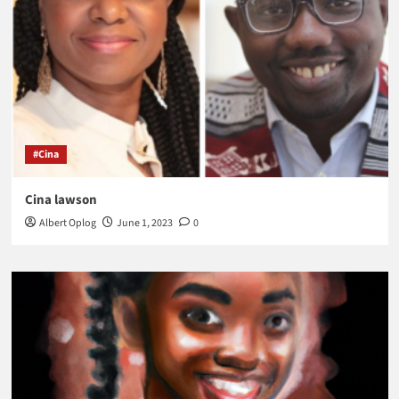
#Cina
Cina lawson
Albert Oplog
June 1, 2023
0