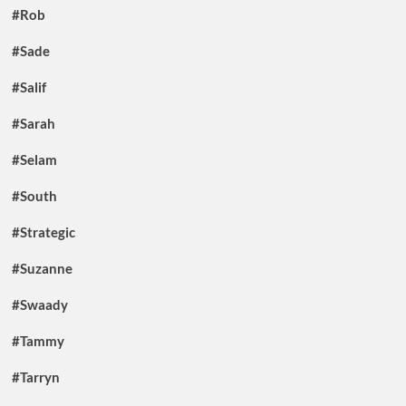
#Rob
#Sade
#Salif
#Sarah
#Selam
#South
#Strategic
#Suzanne
#Swaady
#Tammy
#Tarryn