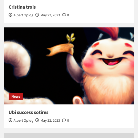
Cristina trois
Albert Oplog
May 22, 2023
0
News
Ubi success sotires
Albert Oplog
May 22, 2023
0