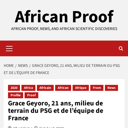
Skip
African Proof
to
content
AFRICAN PROOF, NEWS, AND AFRICAN SCIENTIFIC DISCOVERIES
Primary
Menu
HOME
NEWS
GRACE GEYORO, 21 ANS, MILIEU DE TERRAIN DU PSG
ET DE L’ÉQUIPE DE FRANCE
2020
Africa
Africain
African
Afrique
From
News
Profile
Proof
Grace Geyoro, 21 ans, milieu de
terrain du PSG et de l’équipe de
France