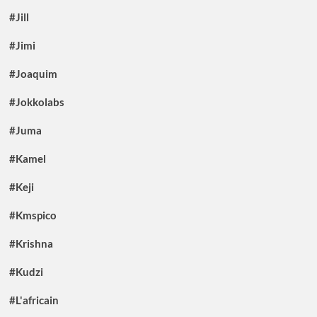
#Jill
#Jimi
#Joaquim
#Jokkolabs
#Juma
#Kamel
#Keji
#Kmspico
#Krishna
#Kudzi
#L'africain