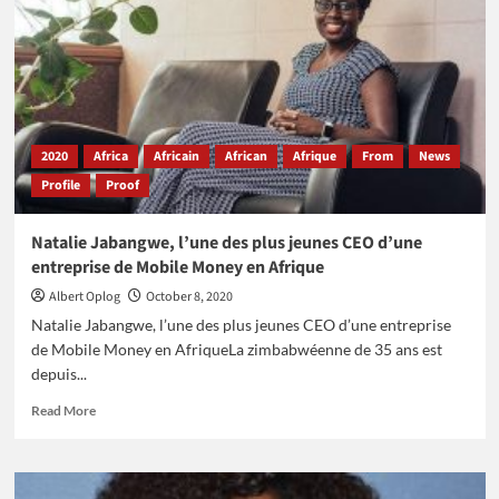
de
l’executive
team
d’Ethiopian
Airlines
(EA)
2020
Africa
Africain
African
Afrique
From
News
Profile
Proof
Natalie Jabangwe, l’une des plus jeunes CEO d’une
entreprise de Mobile Money en Afrique
Albert Oplog
October 8, 2020
Natalie Jabangwe, l’une des plus jeunes CEO d’une entreprise
de Mobile Money en AfriqueLa zimbabwéenne de 35 ans est
depuis...
Read
Read More
more
about
Natalie
Jabangwe,