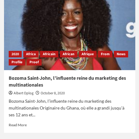
l’une
des
plus
jeunes
CEO
d’une
entreprise
de
Mobile
2020
Africa
Africain
African
Afrique
From
News
Money
Profile
Proof
en
Afrique
Bozoma Saint-John, l’influente reine du marketing des
multinationales
Albert Oplog
October 8, 2020
Bozoma Saint-John, l’influente reine du marketing des
multinationales Originaire du Ghana, où elle a grandi jusqu’à
ses 12 ans et...
Read
Read More
more
about