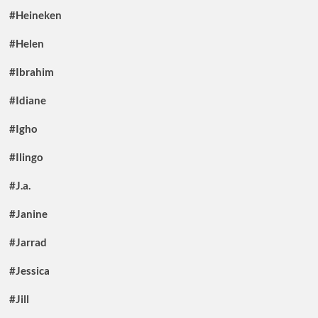
#Heineken
#Helen
#Ibrahim
#Idiane
#Igho
#Ilingo
#J.a.
#Janine
#Jarrad
#Jessica
#Jill