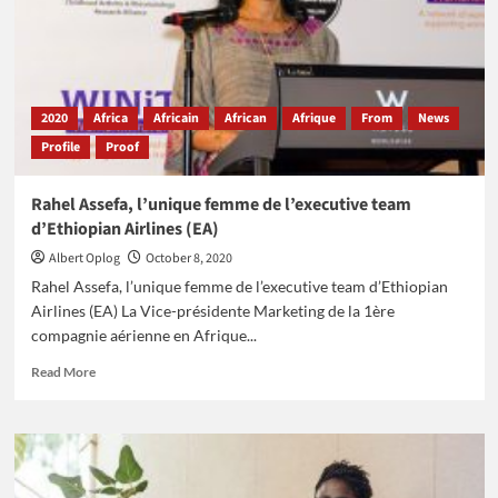
fondateur
et
CEO
d’une
compagnie
d’aviation
2020
Africa
Africain
African
Afrique
From
News
Profile
Proof
Rahel Assefa, l’unique femme de l’executive team
d’Ethiopian Airlines (EA)
Albert Oplog
October 8, 2020
Rahel Assefa, l’unique femme de l’executive team d’Ethiopian
Airlines (EA) La Vice-présidente Marketing de la 1ère
compagnie aérienne en Afrique...
Read
Read More
more
about
Rahel
Assefa,
l’unique
femme