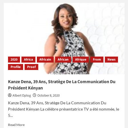
Bozoma
Saint-
John,
l’influente
reine
du
marketing
des
multinationales
2020
Africa
Africain
African
Afrique
From
News
Profile
Proof
Kanze Dena, 39 Ans, Stratège De La Communication Du
Président Kényan
Albert Oplog
October 8, 2020
Kanze Dena, 39 Ans, Stratège De La Communication Du
Président Kényan La célèbre présentatrice TV a été nommée, le
5...
Read
Read More