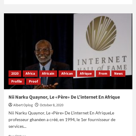
more
about
Kanze
Dena,
39
Ans,
Stratège
De
La
Communication
Du
Président
Kényan
2020
Africa
Africain
African
Afrique
From
News
Profile
Proof
Nii Narku Quaynor, Le «Père» De L’internet En Afrique
Albert Oplog
October 8, 2020
Nii Narku Quaynor, Le «Père» De L’internet En AfriqueLe
professeur ghanéen a créé, en 1994, le 1er fournisseur de
services...
Read