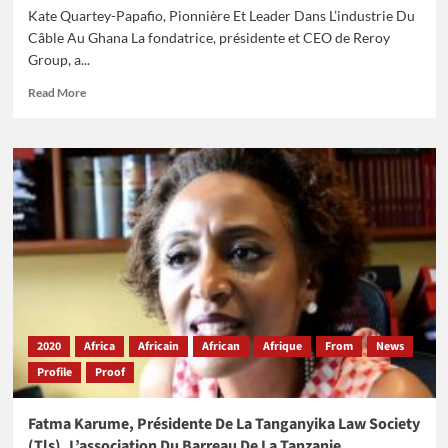
Kate Quartey-Papafio, Pionnière Et Leader Dans L’industrie Du
Câble Au Ghana La fondatrice, présidente et CEO de Reroy
Group, a...
Read
Read More
more
about
Kate
Quartey-
Papafio,
Pionnière
Et
Leader
Dans
L’industrie
Du
Câble
Au
2020
Africa
Africain
African
Afrique
From
News
Ghana
Profile
Proof
Fatma Karume, Présidente De La Tanganyika Law Society
(Tls) ,L’association Du Barreau De La Tanzanie