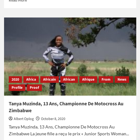
Read More
more
about
Nii
Narku
Quaynor,
Le
«Père»
De
L’internet
En
Afrique
2020
Africa
Africain
African
Afrique
From
News
Profile
Proof
Tanya Muzinda, 13 Ans, Championne De Motocross Au
Zimbabwe
Albert Oplog
October 8, 2020
Tanya Muzinda, 13 Ans, Championne De Motocross Au
Zimbabwe La jeune fille a reçu le prix « Junior Sports Woman...