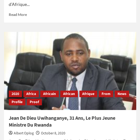
d’Afrique...
Read
Read More
more
about
«
The
Young
African
Aviators
»,
Les
Ambitieux
Jeunes
Pilotes
Du
2020
Africa
Africain
African
Afrique
From
News
Transport
Profile
Proof
Aérien
En
Afrique
Jean De Dieu Uwihanganye, 31 Ans, Le Plus Jeune
Ministre Du Rwanda
Albert Oplog
October 8, 2020