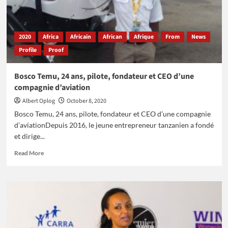
Catherine
Nakalembe
remportent
l’Africa
2020
Africa
Africain
African
Afrique
From
News
Food
Profile
Proof
Prize
2020
Bosco Temu, 24 ans, pilote, fondateur et CEO d’une
compagnie d’aviation
Albert Oplog
October 8, 2020
Bosco Temu, 24 ans, pilote, fondateur et CEO d’une compagnie
d’aviationDepuis 2016, le jeune entrepreneur tanzanien a fondé
et dirige...
Read
Read More
more
about
Bosco
Temu,
24
ans,
pilote,