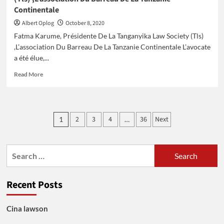
Continentale
Albert Oplog
October 8, 2020
Fatma Karume, Présidente De La Tanganyika Law Society (Tls)
,L’association Du Barreau De La Tanzanie Continentale L’avocate
a été élue,...
Read
Read More
more
about
Fatma
Karume,
Posts
2
3
4
36
Next
1
…
Présidente
pagination
De
La
Tanganyika
Search
Law
for:
Society
(Tls)
Recent Posts
,L’association
Du
Barreau
Cina lawson
De