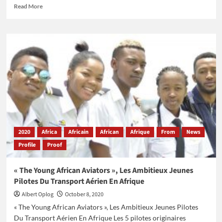
Read
Read More
more
about
Tanya
Muzinda,
13
Ans,
Championne
De
Motocross
Au
Zimbabwe
2020
Africa
Africain
African
Afrique
From
News
Profile
Proof
« The Young African Aviators », Les Ambitieux Jeunes
Pilotes Du Transport Aérien En Afrique
Albert Oplog
October 8, 2020
« The Young African Aviators », Les Ambitieux Jeunes Pilotes
Du Transport Aérien En Afrique Les 5 pilotes originaires