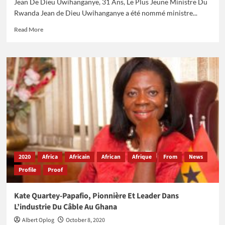
Jean De Dieu Uwihanganye, 31 Ans, Le Plus Jeune Ministre Du
Rwanda Jean de Dieu Uwihanganye a été nommé ministre...
Read
Read More
more
about
Jean
De
Dieu
Uwihanganye,
31
Ans,
Le
Plus
Jeune
Ministre
Du
2020
Africa
Africain
African
Afrique
From
News
Rwanda
Profile
Proof
Kate Quartey-Papafio, Pionnière Et Leader Dans
L’industrie Du Câble Au Ghana
Albert Oplog
October 8, 2020