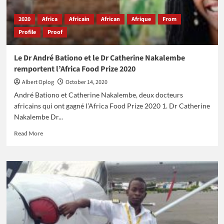
2020
Africa
Africain
African
Afrique
From
Profile
Proof
Le Dr André Bationo et le Dr Catherine Nakalembe
remportent l’Africa Food Prize 2020
Albert Oplog
October 14, 2020
André Bationo et Catherine Nakalembe, deux docteurs
africains qui ont gagné l’Africa Food Prize 2020 1. Dr Catherine
Nakalembe Dr...
Read
Read More
more
about
Le
Dr
André
Bationo
et
le
Dr