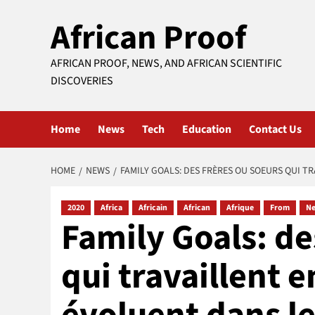
Skip
African Proof
to
content
AFRICAN PROOF, NEWS, AND AFRICAN SCIENTIFIC
DISCOVERIES
Home
News
Tech
Education
Contact Us
HOME
NEWS
FAMILY GOALS: DES FRÈRES OU SOEURS QUI 
2020
Africa
Africain
African
Afrique
From
N
Family Goals: de
qui travaillent 