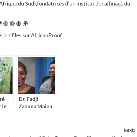
que du Sud),fondatrices d’un institut de raffinage du . .
 🔴 🔴 🔴 🌍
s profiles sur
AfricanProof
ré
Dr. Fadji
 le
Zaouna Maina,
ine
29 ans,
be
première
nt
scientifique du
Next:
ood
Niger à