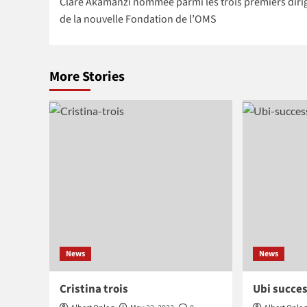
Clare Akamanzi nommée parmi les trois premiers diri
navigation
Lawal comme
Prize 202
de la nouvelle Fondation de l’OMS
Vice-
présidente
More Stories
News
News
Cristina trois
Ubi succes