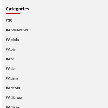
Categories
#30
#Abdelwahid
#Abiola
#Abiy
#Acdi
#Ada
#Adam
#Adeolu
#Adiahee
#Adissa