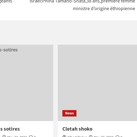
geants
Israël:Pnina Tamano-Shata,38 ans,première femme
0
intégrer la
ministre d’origine éthiopienne
NASA
News
s sotires
Cletah shoko