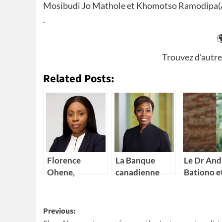
Mosibudi Jo Mathole et Khomotso Ramodipa(Afri
.

Trouvez d’autre
Related Posts:
Florence
La Banque
Le Dr And
Ohene,
canadienne
Bationo et
nouvelle
impériale de
Dr Cather
Directrice
commerce
Nakalem
Post
générale d’IBM
(CIBC) nomme
remporte
Previous:
Ghana
Kikelomo
l’Africa F