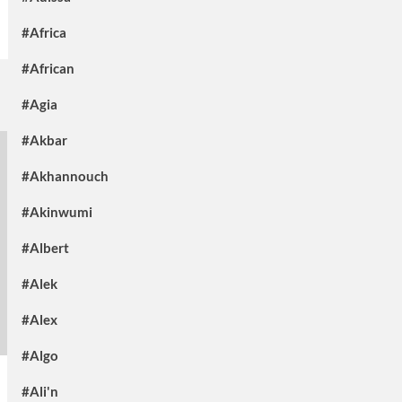
#Africa
#African
#Agia
#Akbar
#Akhannouch
#Akinwumi
#Albert
#Alek
#Alex
#Algo
#Ali'n