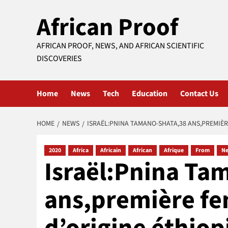
Skip
African Proof
to
content
AFRICAN PROOF, NEWS, AND AFRICAN SCIENTIFIC
DISCOVERIES
Home
News
Tech
Education
Contact Us
HOME
NEWS
ISRAËL:PNINA TAMANO-SHATA,38 ANS,PREMIÈR
2020
Africa
Africain
African
Afrique
From
N
Israël:Pnina Ta
ans,première f