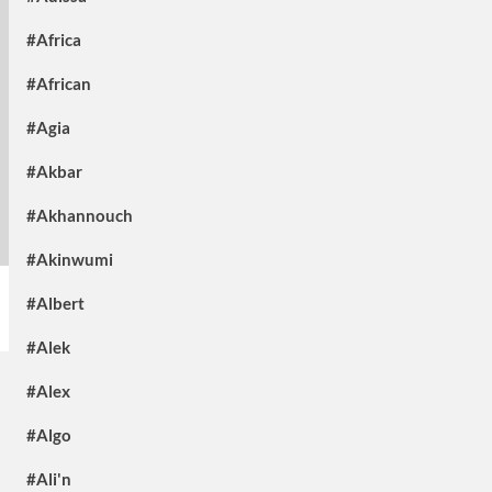
#Africa
#African
#Agia
#Akbar
#Akhannouch
#Akinwumi
#Albert
#Alek
#Alex
#Algo
#Ali'n