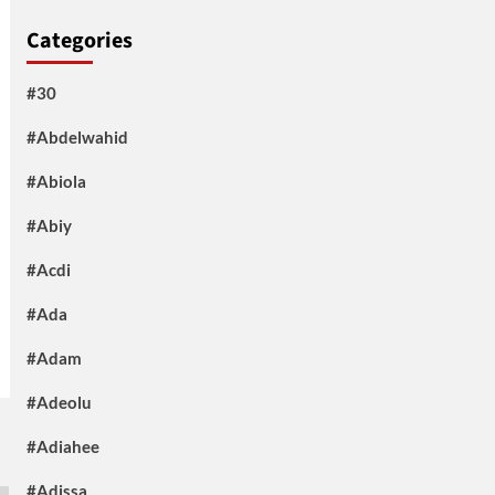
Categories
#30
#Abdelwahid
#Abiola
#Abiy
#Acdi
#Ada
#Adam
#Adeolu
#Adiahee
#Adissa