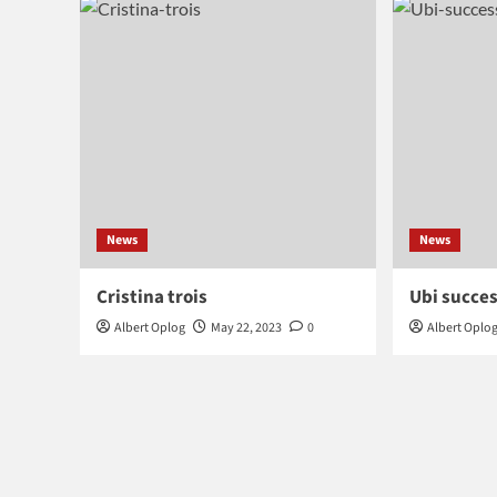
News
News
Cristina trois
Ubi succes
Albert Oplog
May 22, 2023
0
Albert Oplo