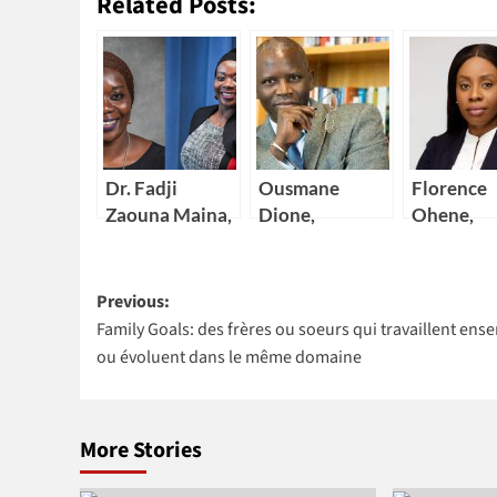
Related Posts:
Dr. Fadji
Ousmane
Florence
Zaouna Maina,
Dione,
Ohene,
29 ans,
nouveau
nouvelle
première
Directeur pays
Directric
Post
scientifique du
de la Banque
générale 
Previous:
Niger à
mondiale pour
Ghana
Family Goals: des frères ou soeurs qui travaillent ens
navigation
intégrer la
4 pays Africains
ou évoluent dans le même domaine
NASA
More Stories