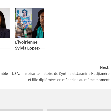
L’ivoirienne
Sylvia Lopez-
Ekra nommée
e
coordonnatrice
d’IBM
résidente des
Next:
Nations Unies
emble
USA: l’inspirante histoire de Cynthia et Jasmine Kudji,mère
au Maroc
et fille diplômées en médecine au même moment