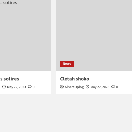
News
s sotires
Cletah shoko
g
May 22, 2023
0
Albert Oplog
May 22, 2023
0