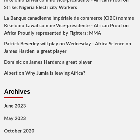
Kikelomo Lawal comme Vice-présidente - African Proof
on
Strike: Nigeria Electricity Workers
La Banque canadienne impériale de commerce (CIBC) nomme
Kikelomo Lawal comme Vice-présidente - African Proof
on
Africa Proudly represented by Fighters: MMA
Patrick Beverley will play on Wednesday - Africa Science
on
James Harden: a great player
Dominic
on
James Harden: a great player
Albert
on
Why Jumia is leaving Africa?
Archives
June 2023
May 2023
October 2020