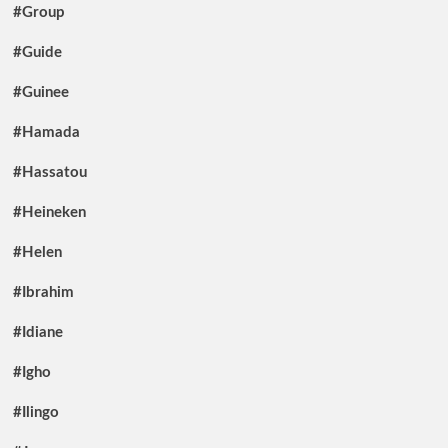
#Group
#Guide
#Guinee
#Hamada
#Hassatou
#Heineken
#Helen
#Ibrahim
#Idiane
#Igho
#Ilingo