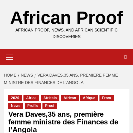
Skip
African Proof
to
content
AFRICAN PROOF, NEWS, AND AFRICAN SCIENTIFIC
DISCOVERIES
Primary
Menu
HOME
NEWS
VERA DAVES,35 ANS, PREMIÈRE FEMME
MINISTRE DES FINANCES DE L’ANGOLA
2020
Africa
Africain
African
Afrique
From
News
Profile
Proof
Vera Daves,35 ans, première
femme ministre des Finances de
l’Angola