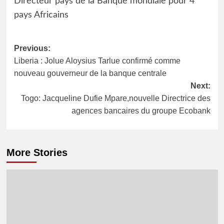
Directeur pays de la Banque mondiale pour 4
pays Africains
Post
Previous:
Liberia : Jolue Aloysius Tarlue confirmé comme
navigation
nouveau gouverneur de la banque centrale
Next:
Togo: Jacqueline Dufie Mpare,nouvelle Directrice des
agences bancaires du groupe Ecobank
More Stories