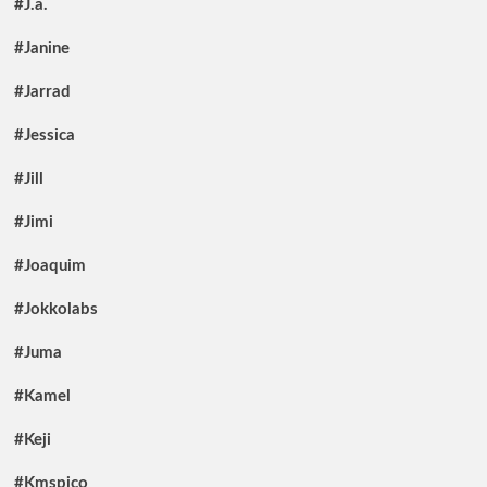
#J.a.
#Janine
#Jarrad
#Jessica
#Jill
#Jimi
#Joaquim
#Jokkolabs
#Juma
#Kamel
#Keji
#Kmspico