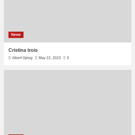
News
Cristina trois
Albert Oplog
May 22, 2023
0