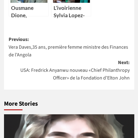
Vice-
Ousmane
L’ivoirienne
présidente
Dione,
Sylvia Lopez-
nouveau
Ekra nommée
Directeur pays
coordonnatrice
Post
de la Banque
résidente des
Previous:
mondiale pour
Nations Unies
Vera Daves,35 ans, première femme ministre des Finances
navigation
4 pays Africains
au Maroc
de l’Angola
Next:
USA: Fredrick Anyanwu nouveau «Chief Philanthropy
Officer» de la Fondation d’Elton John
More Stories