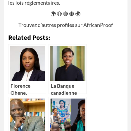
les lois réglementaires.
🌍 🔴 🔴 🔴 🌍
Trouvez d’autres profiles sur
AfricanProof
Related Posts:
Florence
La Banque
Ohene,
canadienne
nouvelle
impériale de
Directrice
commerce
générale d’IBM
(CIBC) nomme
Ghana
Kikelomo
Lawal comme