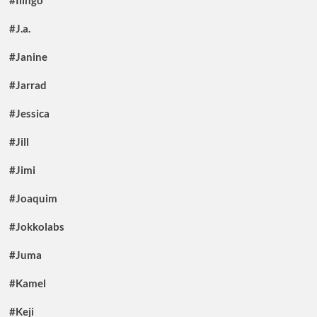
#Ilingo
#J.a.
#Janine
#Jarrad
#Jessica
#Jill
#Jimi
#Joaquim
#Jokkolabs
#Juma
#Kamel
#Keji