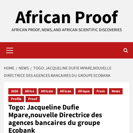
Skip
African Proof
to
content
AFRICAN PROOF, NEWS, AND AFRICAN SCIENTIFIC DISCOVERIES
Primary
Menu
HOME
NEWS
TOGO: JACQUELINE DUFIE MPARE,NOUVELLE
DIRECTRICE DES AGENCES BANCAIRES DU GROUPE ECOBANK
2020
Africa
Africain
African
Afrique
From
News
Profile
Proof
Togo: Jacqueline Dufie
Mpare,nouvelle Directrice des
agences bancaires du groupe
Ecobank