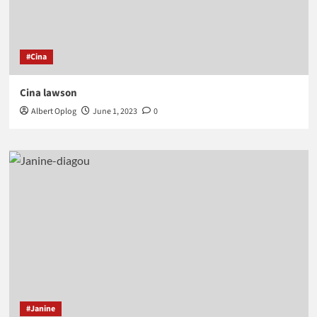
#Cina
Cina lawson
Albert Oplog
June 1, 2023
0
#Janine