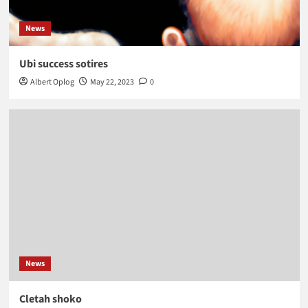
News
Ubi success sotires
Albert Oplog
May 22, 2023
0
News
Cletah shoko