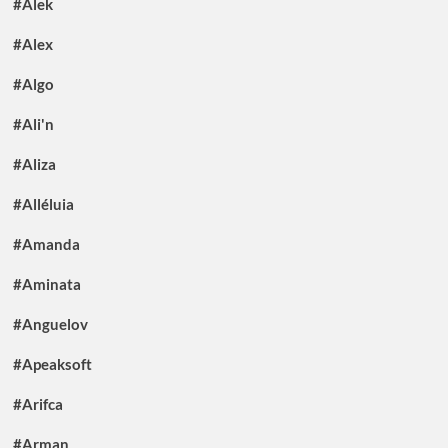
#Alek
#Alex
#Algo
#Ali'n
#Aliza
#Alléluia
#Amanda
#Aminata
#Anguelov
#Apeaksoft
#Arifca
#Arman