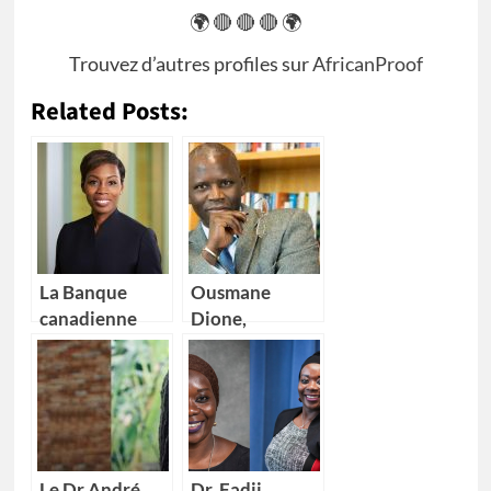
🌍 🔴 🔴 🔴 🌍
Trouvez d’autres profiles sur
AfricanProof
Related Posts:
La Banque
Ousmane
canadienne
Dione,
impériale de
nouveau
commerce
Directeur pays
(CIBC) nomme
de la Banque
Kikelomo
mondiale pour
Lawal comme
4 pays Africains
Vice-
Le Dr André
Dr. Fadji