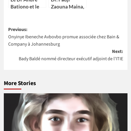
présidente
Bationo et le
Zaouna Maina,
Dr Catherine
29 ans,
Nakalembe
première
Post
remportent
scientifique du
Previous:
l’Africa Food
Niger à
Onyinye Ibeneche Avbovbo promue associée chez Bain &
navigation
Prize 2020
intégrer la
Company à Johannesburg
NASA
Next:
Bady Baldé nommé directeur exécutif adjoint de l’ITIE
More Stories