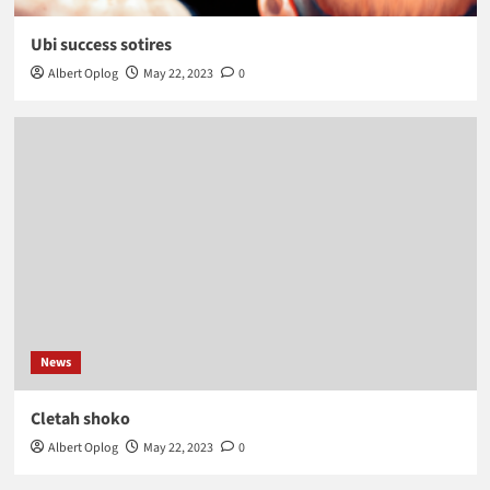
Ubi success sotires
Albert Oplog
May 22, 2023
0
News
Cletah shoko
Albert Oplog
May 22, 2023
0