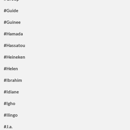
#Guide
#Guinee
#Hamada
#Hassatou
#Heineken
#Helen
#Ibrahim
#Idiane
#Igho
#Ilingo
#J.a.