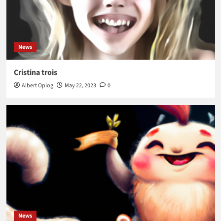
News
Cristina trois
Albert Oplog
May 22, 2023
0
News