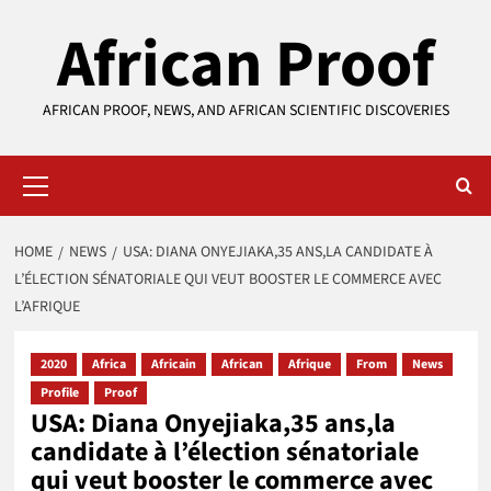
Skip
African Proof
to
content
AFRICAN PROOF, NEWS, AND AFRICAN SCIENTIFIC DISCOVERIES
Primary
Menu
HOME
NEWS
USA: DIANA ONYEJIAKA,35 ANS,LA CANDIDATE À
L’ÉLECTION SÉNATORIALE QUI VEUT BOOSTER LE COMMERCE AVEC
L’AFRIQUE
2020
Africa
Africain
African
Afrique
From
News
Profile
Proof
USA: Diana Onyejiaka,35 ans,la
candidate à l’élection sénatoriale
qui veut booster le commerce avec