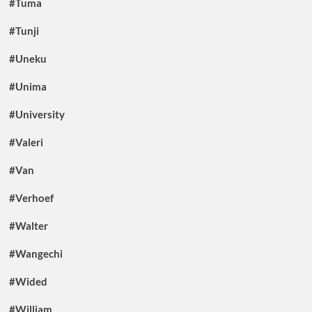
#Tuma
#Tunji
#Uneku
#Unima
#University
#Valeri
#Van
#Verhoef
#Walter
#Wangechi
#Wided
#William