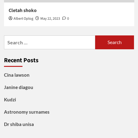
Cletah shoko
Albert Oplog
May 22, 2023
0
Search
for:
Recent Posts
Cina lawson
Janine diagou
Kudzi
Astronomy surnames
Dr shiba unisa