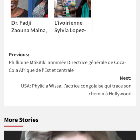
Kikelomo
l’Africa Food
Lawal comme
Prize 2020
Vice-
Dr. Fadji
L’ivoirienne
présidente
Zaouna Maina,
Sylvia Lopez-
29 ans,
Ekra nommée
première
coordonnatrice
Post
scientifique du
résidente des
Previous:
Niger à
Nations Unies
Phillipine Mtikitiki nommée Directrice générale de Coca-
navigation
intégrer la
au Maroc
Cola Afrique de l’Est et centrale
NASA
Next:
USA: Phylicia Wissa, l’actrice congolaise qui trace son
chemin à Hollywood
More Stories