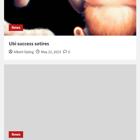
News
Ubi success sotires
Albert Oplog
May 22, 2023
0
News