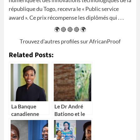
république du Togo, recevra le « Public service
award ». Ce prix récompense les diplômés qui . . .
🌍 🔴 🔴 🔴 🌍
Trouvez d’autres profiles sur
AfricanProof
Related Posts:
La Banque
Le Dr André
canadienne
Bationo et le
impériale de
Dr Catherine
commerce
Nakalembe
(CIBC) nomme
remportent