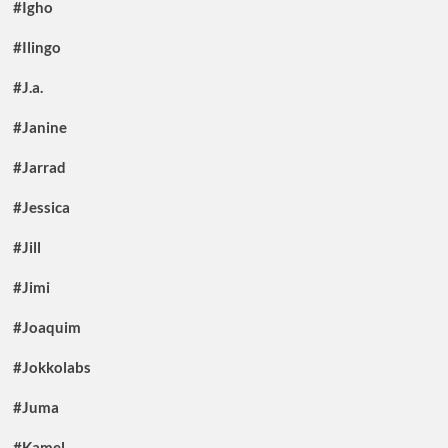
#Igho
#Ilingo
#J.a.
#Janine
#Jarrad
#Jessica
#Jill
#Jimi
#Joaquim
#Jokkolabs
#Juma
#Kamel