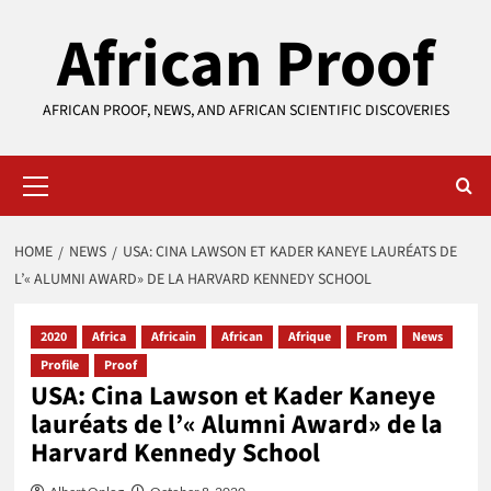
Skip
African Proof
to
content
AFRICAN PROOF, NEWS, AND AFRICAN SCIENTIFIC DISCOVERIES
Primary
Menu
HOME
NEWS
USA: CINA LAWSON ET KADER KANEYE LAURÉATS DE
L’« ALUMNI AWARD» DE LA HARVARD KENNEDY SCHOOL
2020
Africa
Africain
African
Afrique
From
News
Profile
Proof
USA: Cina Lawson et Kader Kaneye
lauréats de l’« Alumni Award» de la
Harvard Kennedy School