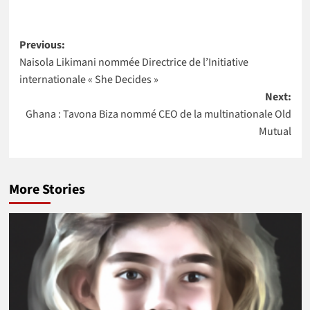
nouveau
nouvelle
Directeur pays
Directrice
Post
de la Banque
générale d’IBM
Previous:
mondiale pour
Ghana
Naisola Likimani nommée Directrice de l’Initiative
navigation
4 pays Africains
internationale « She Decides »
Next:
Ghana : Tavona Biza nommé CEO de la multinationale Old
Mutual
More Stories