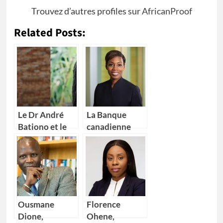
Trouvez d’autres profiles sur
AfricanProof
Related Posts:
Le Dr André
La Banque
Bationo et le
canadienne
Dr Catherine
impériale de
Nakalembe
commerce
remportent
(CIBC) nomme
l’Africa Food
Kikelomo
Prize 2020
Lawal comme
Vice-
Ousmane
Florence
présidente
Dione,
Ohene,