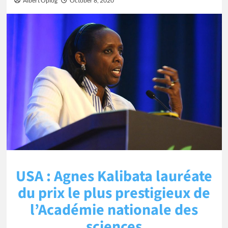
Albert Oplog
October 8, 2020
USA : Agnes Kalibata lauréate
du prix le plus prestigieux de
l’Académie nationale des
sciences