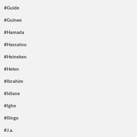
#Guide
#Guinee
#Hamada
#Hassatou
#Heineken
#Helen
#Ibrahim
#Idiane
#Igho
#Ilingo
#J.a.