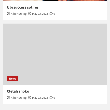
Ubi success sotires
Albert Oplog
May 22, 2023
0
News
Cletah shoko
Albert Oplog
May 22, 2023
0