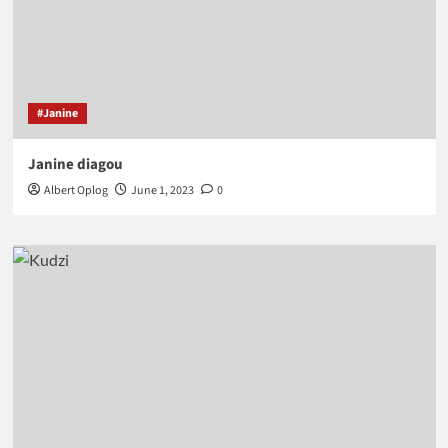
#Janine
Janine diagou
Albert Oplog
June 1, 2023
0