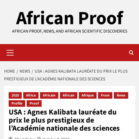
Skip
African Proof
to
content
AFRICAN PROOF, NEWS, AND AFRICAN SCIENTIFIC DISCOVERIES
Primary
Menu
HOME
NEWS
USA : AGNES KALIBATA LAURÉATE DU PRIX LE PLUS
PRESTIGIEUX DE L’ACADÉMIE NATIONALE DES SCIENCES
2020
Africa
Africain
African
Afrique
From
News
Profile
Proof
USA : Agnes Kalibata lauréate du
prix le plus prestigieux de
l’Académie nationale des sciences