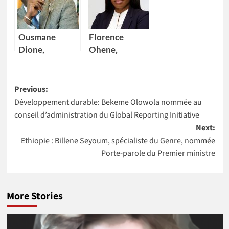
l’Africa Food
Niger à
Prize 2020
intégrer la
NASA
Ousmane
Florence
Dione,
Ohene,
nouveau
nouvelle
Directeur pays
Directrice
Post
de la Banque
générale d’IBM
Previous:
mondiale pour
Ghana
Développement durable: Bekeme Olowola nommée au
navigation
4 pays Africains
conseil d’administration du Global Reporting Initiative
Next:
Ethiopie : Billene Seyoum, spécialiste du Genre, nommée
Porte-parole du Premier ministre
More Stories