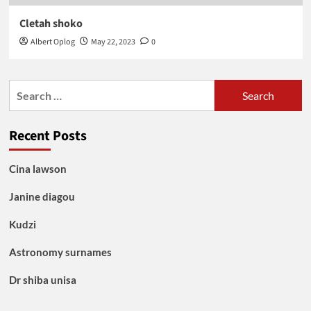
Cletah shoko
Albert Oplog
May 22, 2023
0
Search
for:
Recent Posts
Cina lawson
Janine diagou
Kudzi
Astronomy surnames
Dr shiba unisa