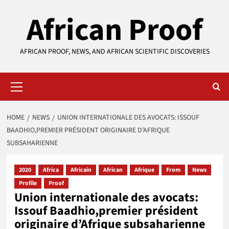
Skip
African Proof
to
content
AFRICAN PROOF, NEWS, AND AFRICAN SCIENTIFIC DISCOVERIES
Primary
Menu
HOME
NEWS
UNION INTERNATIONALE DES AVOCATS: ISSOUF
BAADHIO,PREMIER PRÉSIDENT ORIGINAIRE D’AFRIQUE
SUBSAHARIENNE
2020
Africa
Africain
African
Afrique
From
News
Profile
Proof
Union internationale des avocats:
Issouf Baadhio,premier président
originaire d’Afrique subsaharienne