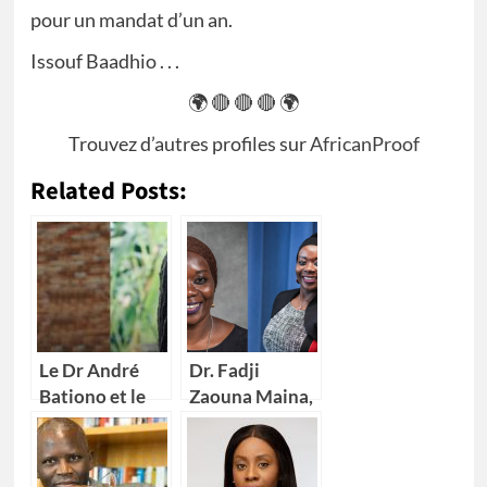
pour un mandat d’un an.
Issouf Baadhio . . .
🌍 🔴 🔴 🔴 🌍
Trouvez d’autres profiles sur
AfricanProof
Related Posts:
Le Dr André
Dr. Fadji
Bationo et le
Zaouna Maina,
Dr Catherine
29 ans,
Nakalembe
première
remportent
scientifique du