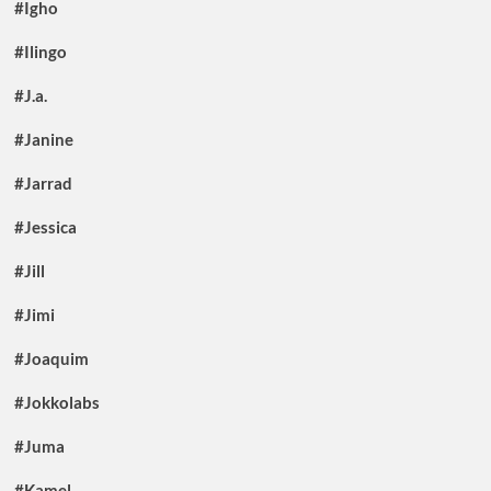
#Igho
#Ilingo
#J.a.
#Janine
#Jarrad
#Jessica
#Jill
#Jimi
#Joaquim
#Jokkolabs
#Juma
#Kamel