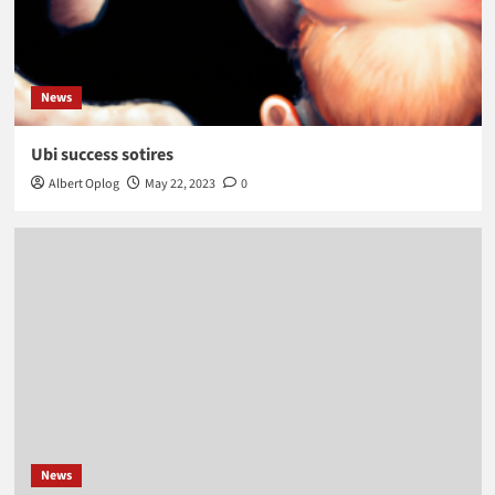
News
Ubi success sotires
Albert Oplog
May 22, 2023
0
News