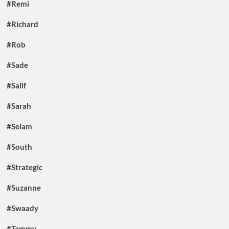
#Remi
#Richard
#Rob
#Sade
#Salif
#Sarah
#Selam
#South
#Strategic
#Suzanne
#Swaady
#Tammy