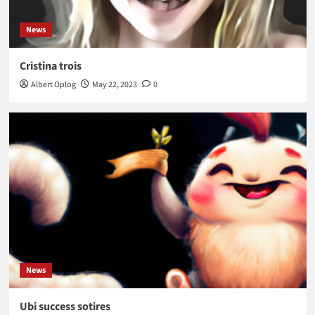
News
Cristina trois
Albert Oplog
May 22, 2023
0
News
Ubi success sotires