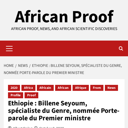
Skip
African Proof
to
content
AFRICAN PROOF, NEWS, AND AFRICAN SCIENTIFIC DISCOVERIES
Primary
Menu
HOME
NEWS
ETHIOPIE : BILLENE SEYOUM, SPÉCIALISTE DU GENRE,
NOMMÉE PORTE-PAROLE DU PREMIER MINISTRE
2020
Africa
Africain
African
Afrique
From
News
Profile
Proof
Ethiopie : Billene Seyoum,
spécialiste du Genre, nommée Porte-
parole du Premier ministre