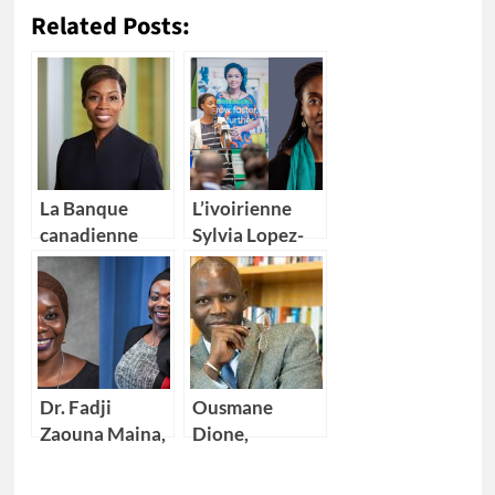
Related Posts:
La Banque
L’ivoirienne
canadienne
Sylvia Lopez-
impériale de
Ekra nommée
commerce
coordonnatrice
(CIBC) nomme
résidente des
Kikelomo
Nations Unies
Lawal comme
au Maroc
Vice-
Dr. Fadji
Ousmane
présidente
Zaouna Maina,
Dione,
29 ans,
nouveau
première
Directeur pays