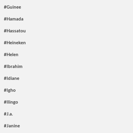
#Guinee
#Hamada
#Hassatou
#Heineken
#Helen
#Ibrahim
#Idiane
#Igho
#Ilingo
#J.a.
#Janine