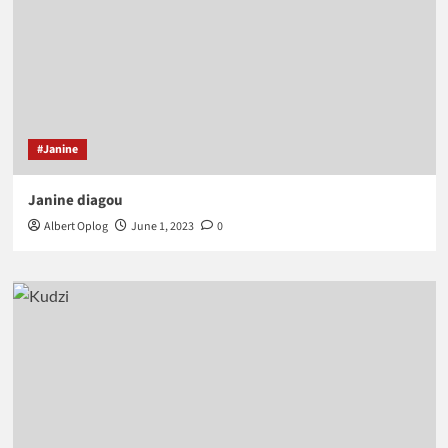
#Janine
Janine diagou
Albert Oplog
June 1, 2023
0