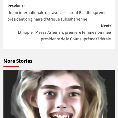
Post
scientifique du
de la Banque
Previous:
Niger à
mondiale pour
Union internationale des avocats: Issouf Baadhio,premier
navigation
intégrer la
4 pays Africains
président originaire d’Afrique subsaharienne
NASA
Next:
Ethiopie : Meaza Ashenafi, première femme nommée
présidente de la Cour suprême fédérale
More Stories