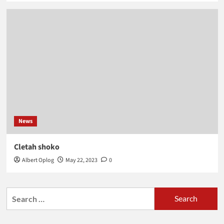
News
Cletah shoko
Albert Oplog
May 22, 2023
0
Search
for: