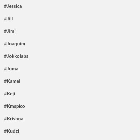
#Jessica
#Jill
#Jimi
#Joaquim
#Jokkolabs
#Juma
#Kamel
#Keji
#Kmspico
#Krishna
#Kudzi