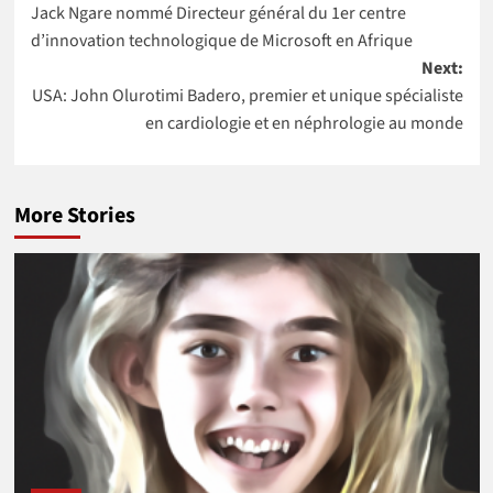
l’Africa Food
Nations Unies
Jack Ngare nommé Directeur général du 1er centre
navigation
Prize 2020
au Maroc
d’innovation technologique de Microsoft en Afrique
Next:
USA: John Olurotimi Badero, premier et unique spécialiste
en cardiologie et en néphrologie au monde
More Stories