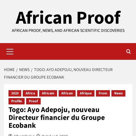
Skip
African Proof
to
content
AFRICAN PROOF, NEWS, AND AFRICAN SCIENTIFIC DISCOVERIES
Primary
Menu
HOME
NEWS
TOGO: AYO ADEPOJU, NOUVEAU DIRECTEUR
FINANCIER DU GROUPE ECOBANK
2020
Africa
Africain
African
Afrique
From
News
Profile
Proof
Togo: Ayo Adepoju, nouveau
Directeur financier du Groupe
Ecobank