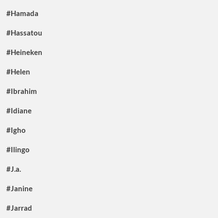
#Hamada
#Hassatou
#Heineken
#Helen
#Ibrahim
#Idiane
#Igho
#Ilingo
#J.a.
#Janine
#Jarrad