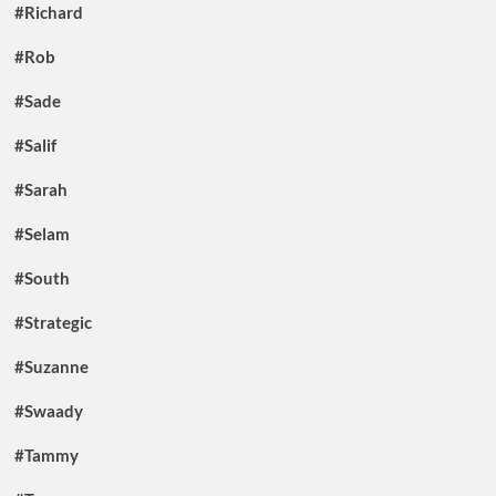
#Richard
#Rob
#Sade
#Salif
#Sarah
#Selam
#South
#Strategic
#Suzanne
#Swaady
#Tammy