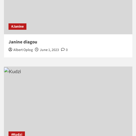
#Janine
Janine diagou
Albert Oplog
June 1, 2023
0
#Kudzi