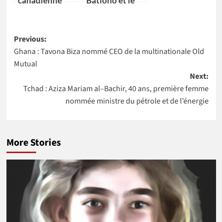
canadienne
Bationo et le
impériale de
Dr Catherine
commerce
Nakalembe
Post
(CIBC) nomme
remportent
Previous:
Kikelomo
l’Africa Food
Ghana : Tavona Biza nommé CEO de la multinationale Old
navigation
Lawal comme
Prize 2020
Mutual
Vice-
Next:
présidente
Tchad : Aziza Mariam al–Bachir, 40 ans, première femme
nommée ministre du pétrole et de l’énergie
More Stories