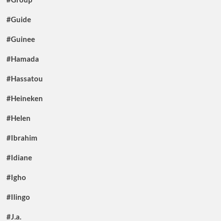
#Guide
#Guinee
#Hamada
#Hassatou
#Heineken
#Helen
#Ibrahim
#Idiane
#Igho
#Ilingo
#J.a.