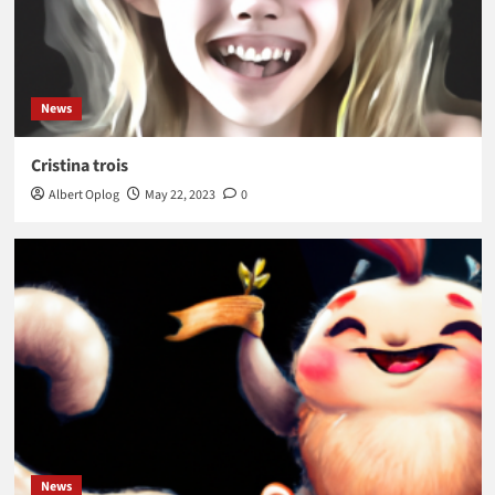
News
Cristina trois
Albert Oplog
May 22, 2023
0
News