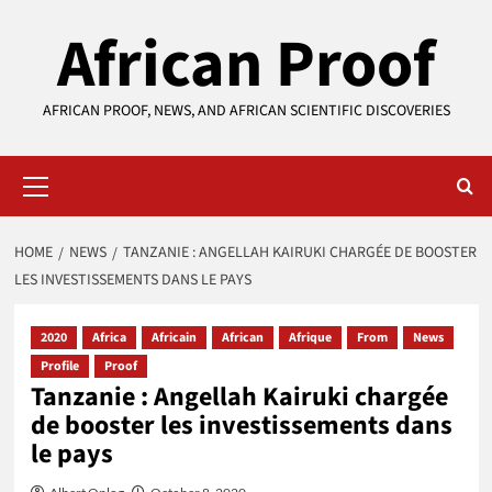
Skip
African Proof
to
content
AFRICAN PROOF, NEWS, AND AFRICAN SCIENTIFIC DISCOVERIES
Primary
Menu
HOME
NEWS
TANZANIE : ANGELLAH KAIRUKI CHARGÉE DE BOOSTER
LES INVESTISSEMENTS DANS LE PAYS
2020
Africa
Africain
African
Afrique
From
News
Profile
Proof
Tanzanie : Angellah Kairuki chargée
de booster les investissements dans
le pays