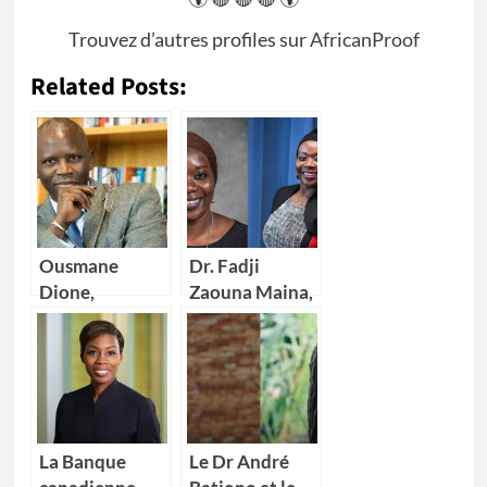
Trouvez d’autres profiles sur
AfricanProof
Related Posts:
Ousmane
Dr. Fadji
Dione,
Zaouna Maina,
nouveau
29 ans,
Directeur pays
première
de la Banque
scientifique du
mondiale pour
Niger à
4 pays Africains
intégrer la
NASA
La Banque
Le Dr André