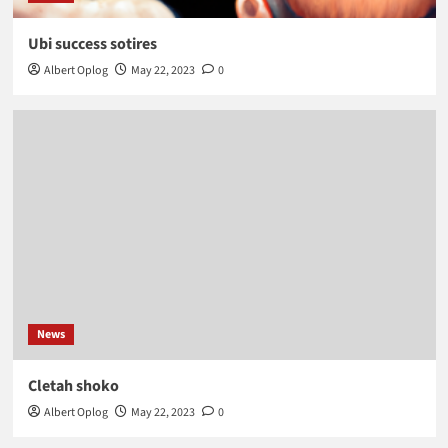
Ubi success sotires
Albert Oplog
May 22, 2023
0
News
Cletah shoko
Albert Oplog
May 22, 2023
0