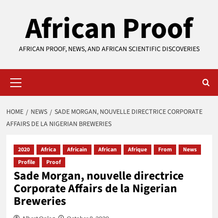
Skip
African Proof
to
content
AFRICAN PROOF, NEWS, AND AFRICAN SCIENTIFIC DISCOVERIES
Primary
Menu
HOME
NEWS
SADE MORGAN, NOUVELLE DIRECTRICE CORPORATE
AFFAIRS DE LA NIGERIAN BREWERIES
2020
Africa
Africain
African
Afrique
From
News
Profile
Proof
Sade Morgan, nouvelle directrice
Corporate Affairs de la Nigerian
Breweries