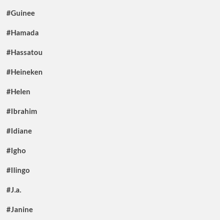
#Guinee
#Hamada
#Hassatou
#Heineken
#Helen
#Ibrahim
#Idiane
#Igho
#Ilingo
#J.a.
#Janine