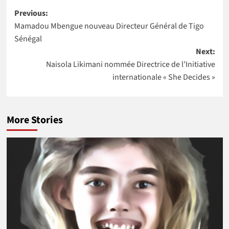
Post
remportent
résidente des
Previous:
l’Africa Food
Nations Unies
Mamadou Mbengue nouveau Directeur Général de Tigo
navigation
Prize 2020
au Maroc
Sénégal
Next:
Naisola Likimani nommée Directrice de l’Initiative
internationale « She Decides »
More Stories