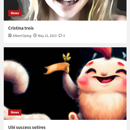
News
Cristina trois
Albert Oplog
May 22, 2023
0
News
Ubi success sotires