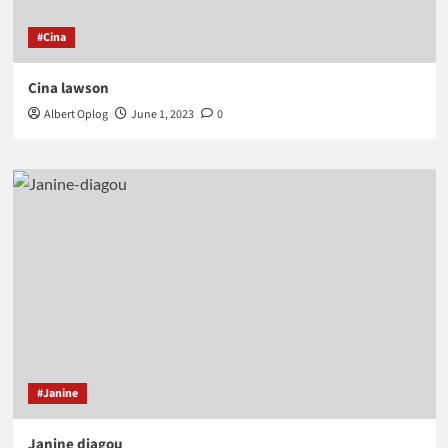
#Cina
Cina lawson
Albert Oplog
June 1, 2023
0
#Janine
Janine diagou