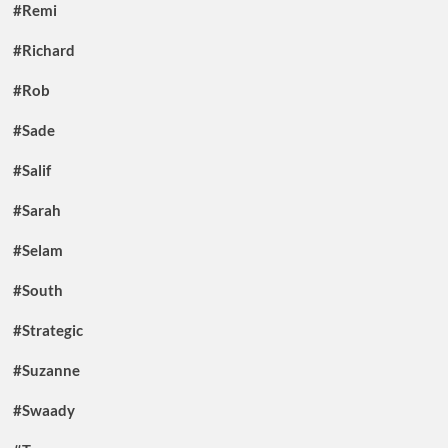
#Remi
#Richard
#Rob
#Sade
#Salif
#Sarah
#Selam
#South
#Strategic
#Suzanne
#Swaady