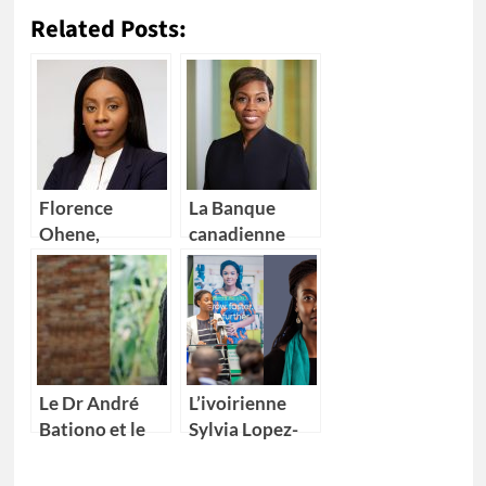
Related Posts:
Florence
La Banque
Ohene,
canadienne
nouvelle
impériale de
Directrice
commerce
générale d’IBM
(CIBC) nomme
Ghana
Kikelomo
Lawal comme
Vice-
Le Dr André
L’ivoirienne
présidente
Bationo et le
Sylvia Lopez-
Dr Catherine
Ekra nommée
Nakalembe
coordonnatrice