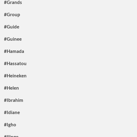
#Grands
#Group
#Guide
#Guinee
#Hamada
#Hassatou
#Heineken
#Helen
#Ibrahim
#Idiane
#Igho
#Ilingo