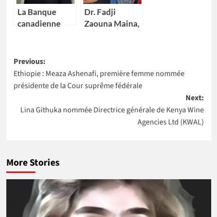
La Banque
Dr. Fadji
canadienne
Zaouna Maina,
impériale de
29 ans,
commerce
première
Post
(CIBC) nomme
scientifique du
Previous:
Kikelomo
Niger à
Ethiopie : Meaza Ashenafi, première femme nommée
navigation
Lawal comme
intégrer la
présidente de la Cour suprême fédérale
Vice-
NASA
Next:
présidente
Lina Githuka nommée Directrice générale de Kenya Wine
Agencies Ltd (KWAL)
More Stories