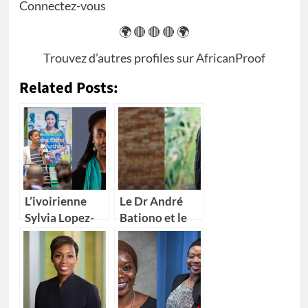
Connectez-vous
🌍 🔴 🔴 🔴 🌍
Trouvez d’autres profiles sur
AfricanProof
Related Posts:
L’ivoirienne
Le Dr André
Sylvia Lopez-
Bationo et le
Ekra nommée
Dr Catherine
coordonnatrice
Nakalembe
résidente des
remportent
Nations Unies
l’Africa Food
au Maroc
Prize 2020