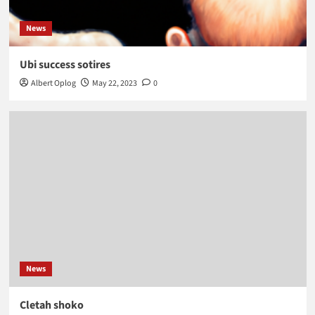
News
Ubi success sotires
Albert Oplog
May 22, 2023
0
News
Cletah shoko