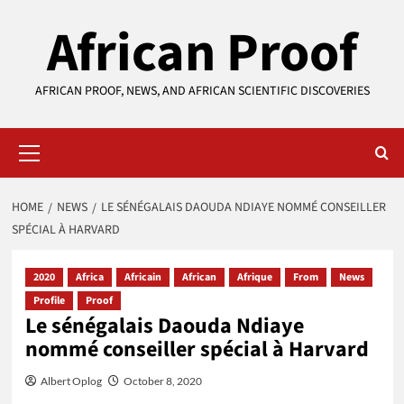
Skip
African Proof
to
content
AFRICAN PROOF, NEWS, AND AFRICAN SCIENTIFIC DISCOVERIES
Primary
Menu
HOME
NEWS
LE SÉNÉGALAIS DAOUDA NDIAYE NOMMÉ CONSEILLER
SPÉCIAL À HARVARD
2020
Africa
Africain
African
Afrique
From
News
Profile
Proof
Le sénégalais Daouda Ndiaye
nommé conseiller spécial à Harvard
Albert Oplog
October 8, 2020