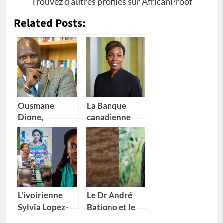
Trouvez d’autres profiles sur
AfricanProof
Related Posts:
Ousmane
La Banque
Dione,
canadienne
nouveau
impériale de
Directeur pays
commerce
de la Banque
(CIBC) nomme
mondiale pour
Kikelomo
4 pays Africains
Lawal comme
Vice-
L’ivoirienne
Le Dr André
présidente
Sylvia Lopez-
Bationo et le
Ekra nommée
Dr Catherine