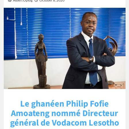
Albert Oplog
October 8, 2020
Le ghanéen Philip Fofie
Amoateng nommé Directeur
général de Vodacom Lesotho