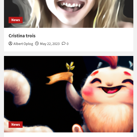
News
Cristina trois
Albert Oplog
May 22, 2023
0
News