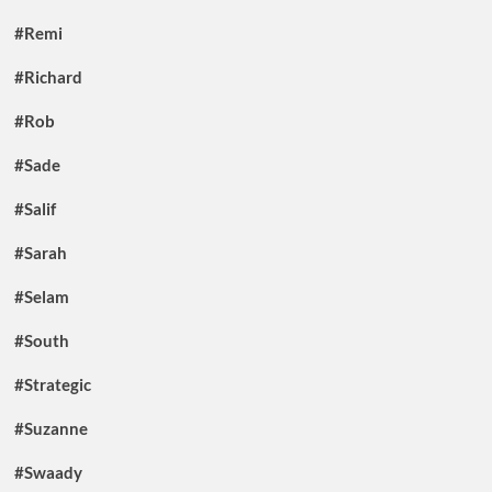
#Remi
#Richard
#Rob
#Sade
#Salif
#Sarah
#Selam
#South
#Strategic
#Suzanne
#Swaady