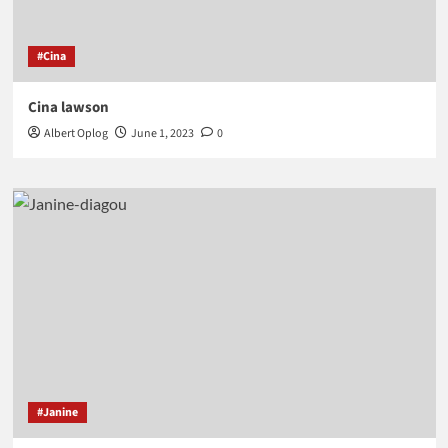
#Cina
Cina lawson
Albert Oplog
June 1, 2023
0
#Janine