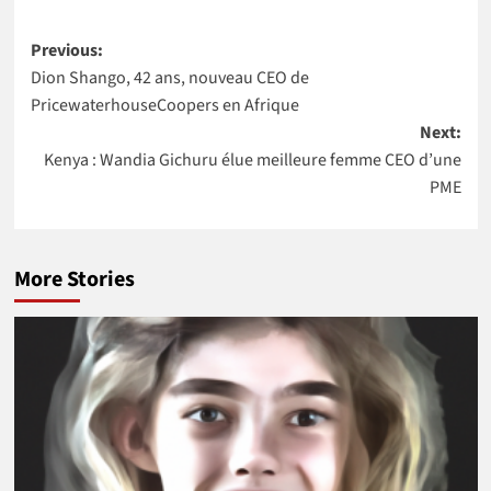
coordonnatrice
Nakalembe
Post
résidente des
remportent
Previous:
Nations Unies
l’Africa Food
Dion Shango, 42 ans, nouveau CEO de
navigation
au Maroc
Prize 2020
PricewaterhouseCoopers en Afrique
Next:
Kenya : Wandia Gichuru élue meilleure femme CEO d’une
PME
More Stories