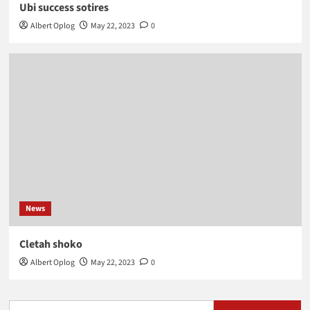
Ubi success sotires
Albert Oplog
May 22, 2023
0
News
Cletah shoko
Albert Oplog
May 22, 2023
0
Search