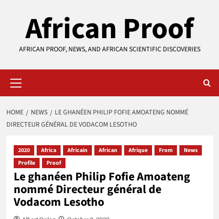
Skip
African Proof
to
content
AFRICAN PROOF, NEWS, AND AFRICAN SCIENTIFIC DISCOVERIES
Primary
Menu
HOME
NEWS
LE GHANÉEN PHILIP FOFIE AMOATENG NOMMÉ
DIRECTEUR GÉNÉRAL DE VODACOM LESOTHO
2020
Africa
Africain
African
Afrique
From
News
Profile
Proof
Le ghanéen Philip Fofie Amoateng
nommé Directeur général de
Vodacom Lesotho