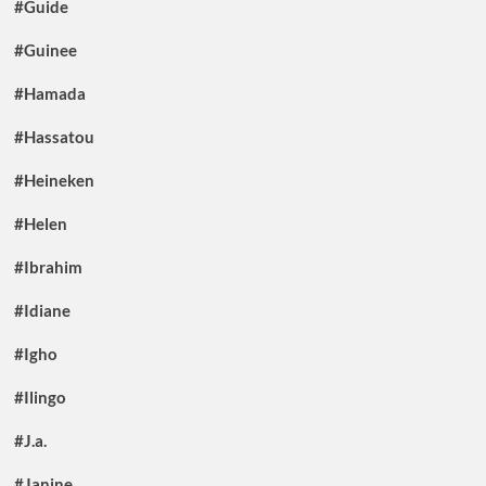
#Guide
#Guinee
#Hamada
#Hassatou
#Heineken
#Helen
#Ibrahim
#Idiane
#Igho
#Ilingo
#J.a.
#Janine