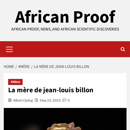
Skip
African Proof
to
content
AFRICAN PROOF, NEWS, AND AFRICAN SCIENTIFIC DISCOVERIES
Primary
Menu
HOME
#MÈRE
LA MÈRE DE JEAN-LOUIS BILLON
#Mère
La mère de jean-louis billon
Albert Oplog
May 23, 2023
0