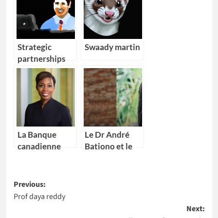
Strategic
Swaady martin
partnerships
director
microsoft bio
La Banque
Le Dr André
canadienne
Bationo et le
impériale de
Dr Catherine
commerce
Nakalembe
Post
(CIBC) nomme
remportent
Previous:
Kikelomo
l’Africa Food
Prof daya reddy
navigation
Lawal comme
Prize 2020
Next:
Vice-