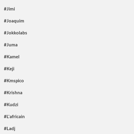
#Jimi
#Joaquim
#Jokkolabs
#Juma
#Kamel
#Keji
#Kmspico
#Krishna
#Kudzi
#L'africain
#Ladj