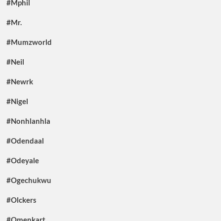
#Mphil
#Mr.
#Mumzworld
#Neil
#Newrk
#Nigel
#Nonhlanhla
#Odendaal
#Odeyale
#Ogechukwu
#Olckers
#Omenkart