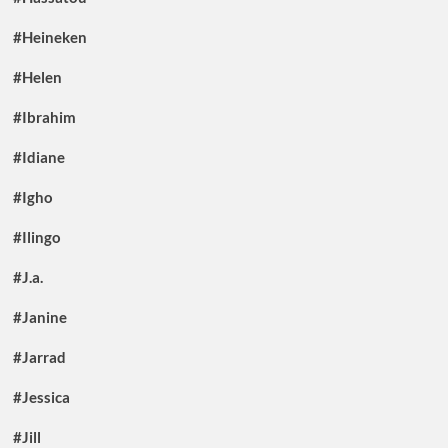
#Heineken
#Helen
#Ibrahim
#Idiane
#Igho
#Ilingo
#J.a.
#Janine
#Jarrad
#Jessica
#Jill