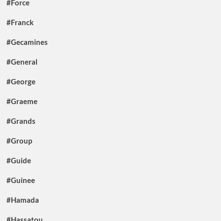
#Force
#Franck
#Gecamines
#General
#George
#Graeme
#Grands
#Group
#Guide
#Guinee
#Hamada
#Hassatou