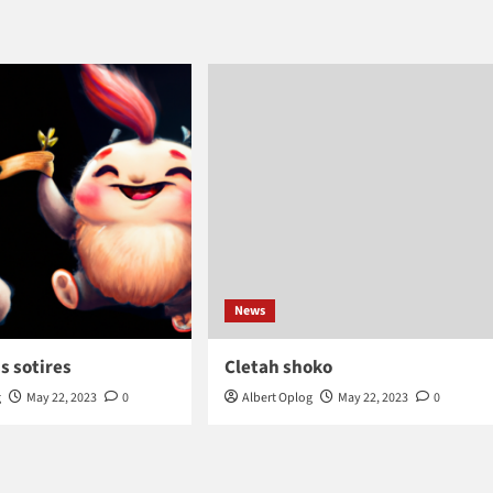
News
s sotires
Cletah shoko
g
May 22, 2023
0
Albert Oplog
May 22, 2023
0