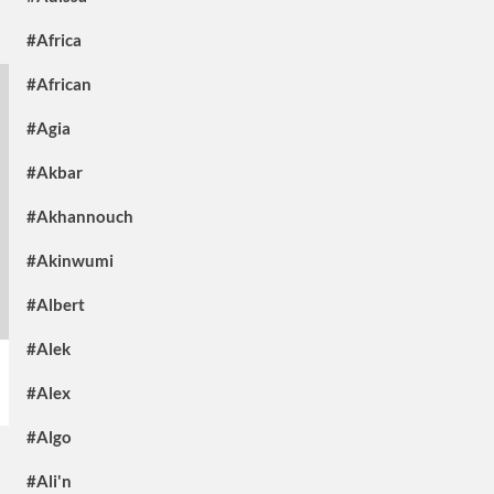
#Africa
#African
#Agia
#Akbar
#Akhannouch
#Akinwumi
#Albert
#Alek
#Alex
#Algo
#Ali'n