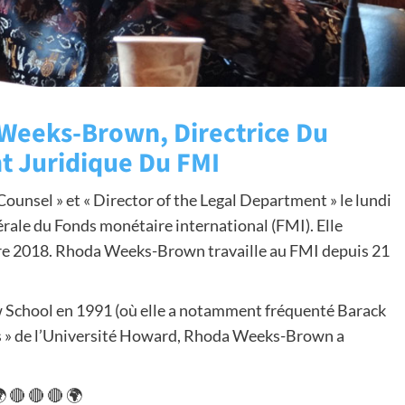
Weeks-Brown, Directrice Du
 Juridique Du FMI
sel » et « Director of the Legal Department » le lundi
nérale du Fonds monétaire international (FMI). Elle
bre 2018. Rhoda Weeks-Brown travaille au FMI depuis 21
w School en 1991 (où elle a notamment fréquenté Barack
cs » de l’Université Howard, Rhoda Weeks-Brown a
 🔴 🔴 🔴 🌍