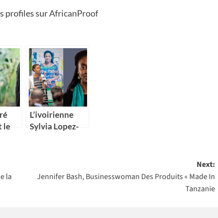
s profiles sur
AfricanProof
ré
L’ivoirienne
 le
Sylvia Lopez-
ine
Ekra nommée
be
coordonnatrice
nt
résidente des
Next:
ood
Nations Unies
e la
Jennifer Bash, Businesswoman Des Produits « Made In
0
au Maroc
Tanzanie