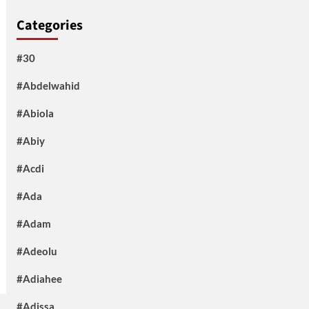
Categories
#30
#Abdelwahid
#Abiola
#Abiy
#Acdi
#Ada
#Adam
#Adeolu
#Adiahee
#Adissa