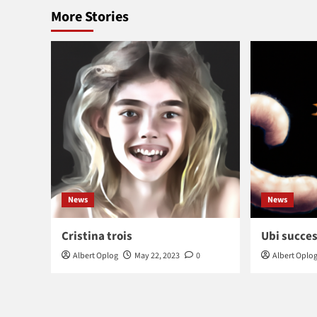
More Stories
News
News
Cristina trois
Ubi succes
Albert Oplog
May 22, 2023
0
Albert Oplo