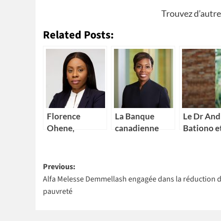
Trouvez d’autre
Related Posts:
Florence
La Banque
Le Dr And
Ohene,
canadienne
Bationo et
nouvelle
impériale de
Dr Cather
Directrice
commerce
Nakalem
Post
générale d’IBM
(CIBC) nomme
remporte
Previous:
Ghana
Kikelomo
l’Africa F
Alfa Melesse Demmellash engagée dans la réduction d
navigation
Lawal comme
Prize 202
pauvreté
Vice-
présidente