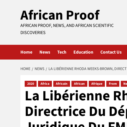
Skip
African Proof
to
content
AFRICAN PROOF, NEWS, AND AFRICAN SCIENTIFIC
DISCOVERIES
Home
News
Tech
Education
Contact Us
HOME
NEWS
LA LIBÉRIENNE RHODA WEEKS-BROWN, DIRECT
2020
Africa
Africain
African
Afrique
From
N
La Libérienne 
Directrice Du D