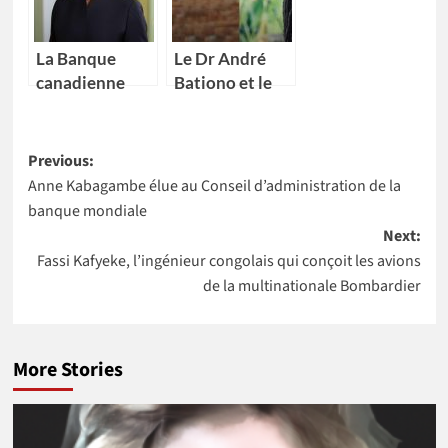
4 pays Africains
La Banque
Le Dr André
canadienne
Bationo et le
impériale de
Dr Catherine
commerce
Nakalembe
Post
(CIBC) nomme
remportent
Previous:
Kikelomo
l’Africa Food
Anne Kabagambe élue au Conseil d’administration de la
navigation
Lawal comme
Prize 2020
banque mondiale
Vice-
Next:
présidente
Fassi Kafyeke, l’ingénieur congolais qui conçoit les avions
de la multinationale Bombardier
More Stories