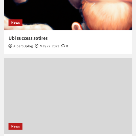
News
Ubi success sotires
Albert Oplog
May 22, 2023
0
News