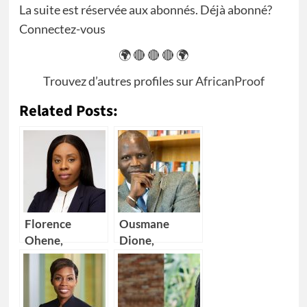
La suite est réservée aux abonnés. Déjà abonné?
Connectez-vous
🌍 🔴 🔴 🔴 🌍
Trouvez d’autres profiles sur
AfricanProof
Related Posts:
Florence
Ousmane
Ohene,
Dione,
nouvelle
nouveau
Directrice
Directeur pays
générale d’IBM
de la Banque
Ghana
mondiale pour