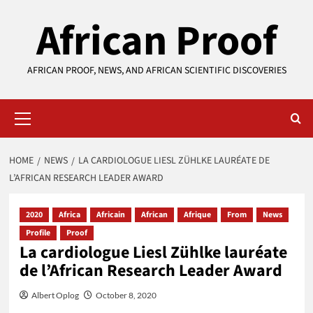
Skip
African Proof
to
content
AFRICAN PROOF, NEWS, AND AFRICAN SCIENTIFIC DISCOVERIES
Primary
Menu
HOME
NEWS
LA CARDIOLOGUE LIESL ZÜHLKE LAURÉATE DE
L’AFRICAN RESEARCH LEADER AWARD
2020
Africa
Africain
African
Afrique
From
News
Profile
Proof
La cardiologue Liesl Zühlke lauréate
de l’African Research Leader Award
Albert Oplog
October 8, 2020