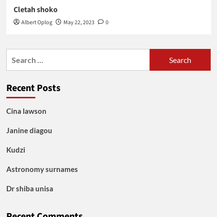
Cletah shoko
Albert Oplog
May 22, 2023
0
Search
for:
Recent Posts
Cina lawson
Janine diagou
Kudzi
Astronomy surnames
Dr shiba unisa
Recent Comments