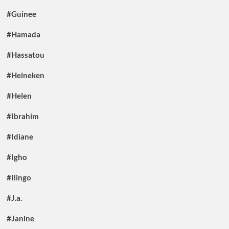
#Guinee
#Hamada
#Hassatou
#Heineken
#Helen
#Ibrahim
#Idiane
#Igho
#Ilingo
#J.a.
#Janine