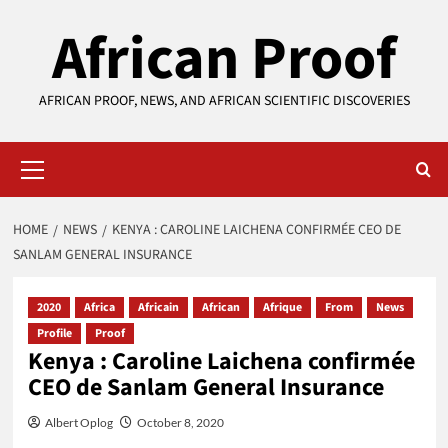
Skip
African Proof
to
content
AFRICAN PROOF, NEWS, AND AFRICAN SCIENTIFIC DISCOVERIES
Primary
Menu
HOME
NEWS
KENYA : CAROLINE LAICHENA CONFIRMÉE CEO DE
SANLAM GENERAL INSURANCE
2020
Africa
Africain
African
Afrique
From
News
Profile
Proof
Kenya : Caroline Laichena confirmée
CEO de Sanlam General Insurance
Albert Oplog
October 8, 2020