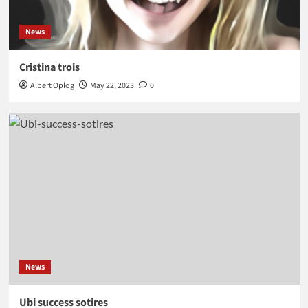
News
Cristina trois
Albert Oplog
May 22, 2023
0
News
Ubi success sotires