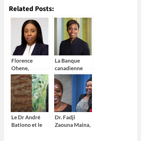
Related Posts:
Florence
La Banque
Ohene,
canadienne
nouvelle
impériale de
Directrice
commerce
générale d’IBM
(CIBC) nomme
Ghana
Kikelomo
Lawal comme
Vice-
Le Dr André
Dr. Fadji
présidente
Bationo et le
Zaouna Maina,
Dr Catherine
29 ans,
Nakalembe
première