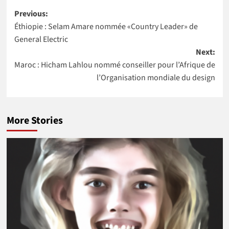
Post
remportent
scientifique du
Previous:
l’Africa Food
Niger à
Éthiopie : Selam Amare nommée «Country Leader» de
navigation
Prize 2020
intégrer la
General Electric
NASA
Next:
Maroc : Hicham Lahlou nommé conseiller pour l’Afrique de
l’Organisation mondiale du design
More Stories