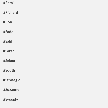
#Remi
#Richard
#Rob
#Sade
#Salif
#Sarah
#Selam
#South
#Strategic
#Suzanne
#Swaady