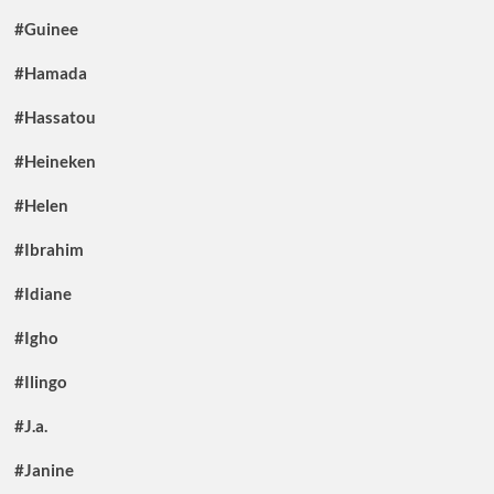
#Guinee
#Hamada
#Hassatou
#Heineken
#Helen
#Ibrahim
#Idiane
#Igho
#Ilingo
#J.a.
#Janine