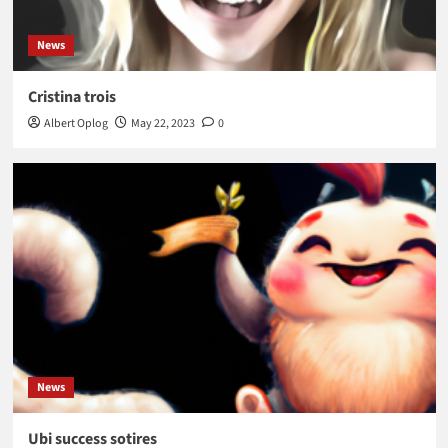
News
Cristina trois
Albert Oplog
May 22, 2023
0
News
Ubi success sotires