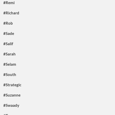
#Remi
#Richard
#Rob
#Sade
#Salif
#Sarah
#Selam
#South
#Strategic
#Suzanne
#Swaady