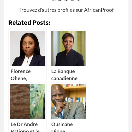
Trouvez d’autres profiles sur
AfricanProof
Related Posts:
Florence
La Banque
Ohene,
canadienne
nouvelle
impériale de
Directrice
commerce
générale d’IBM
(CIBC) nomme
Ghana
Kikelomo
Lawal comme
Vice-
Le Dr André
Ousmane
présidente
Bationo et le
Dione,