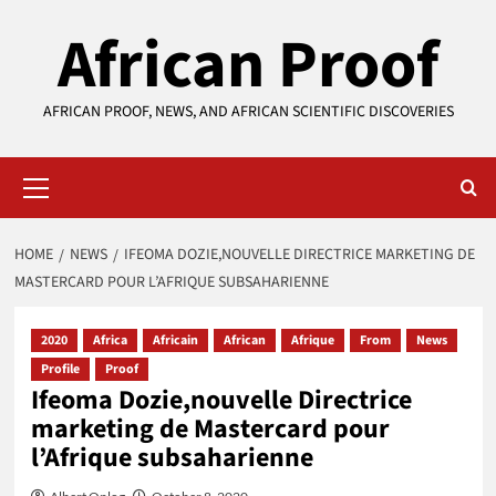
Skip
African Proof
to
content
AFRICAN PROOF, NEWS, AND AFRICAN SCIENTIFIC DISCOVERIES
Primary
Menu
HOME
NEWS
IFEOMA DOZIE,NOUVELLE DIRECTRICE MARKETING DE
MASTERCARD POUR L’AFRIQUE SUBSAHARIENNE
2020
Africa
Africain
African
Afrique
From
News
Profile
Proof
Ifeoma Dozie,nouvelle Directrice
marketing de Mastercard pour
l’Afrique subsaharienne