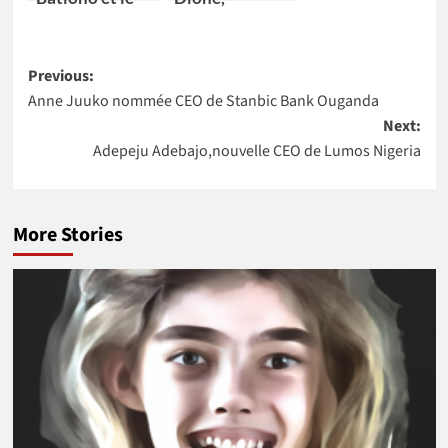
Dr Catherine
nouveau
Nakalembe
Directeur pays
Post
remportent
de la Banque
Previous:
l’Africa Food
mondiale pour
Anne Juuko nommée CEO de Stanbic Bank Ouganda
navigation
Prize 2020
4 pays Africains
Next:
Adepeju Adebajo,nouvelle CEO de Lumos Nigeria
More Stories