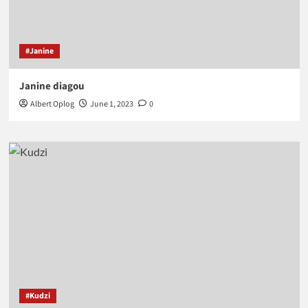
#Janine
Janine diagou
Albert Oplog
June 1, 2023
0
#Kudzi