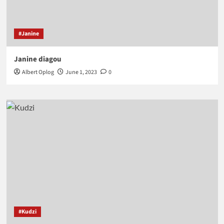
#Janine
Janine diagou
Albert Oplog
June 1, 2023
0
#Kudzi