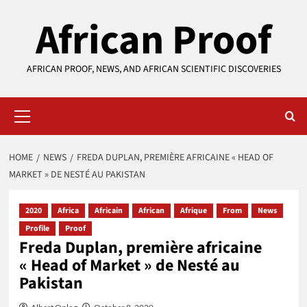
Skip
African Proof
to
content
AFRICAN PROOF, NEWS, AND AFRICAN SCIENTIFIC DISCOVERIES
Primary
Menu
HOME
NEWS
FREDA DUPLAN, PREMIÈRE AFRICAINE « HEAD OF
MARKET » DE NESTÉ AU PAKISTAN
2020
Africa
Africain
African
Afrique
From
News
Profile
Proof
Freda Duplan, première africaine
« Head of Market » de Nesté au
Pakistan