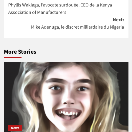
Kikelomo
l’Africa Food
Phyllis Wakiaga, l’avocate surdouée, CEO de la Kenya
navigation
Lawal comme
Prize 2020
Association of Manufacturers
Vice-
Next:
présidente
Mike Adenuga, le discret milliardaire du Nigeria
More Stories
News