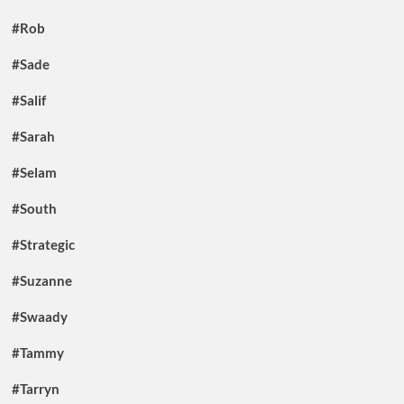
#Rob
#Sade
#Salif
#Sarah
#Selam
#South
#Strategic
#Suzanne
#Swaady
#Tammy
#Tarryn