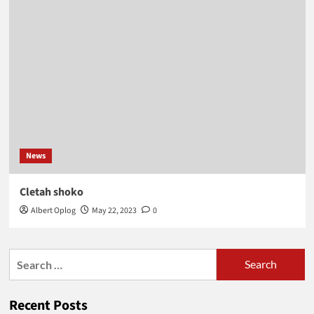
News
Cletah shoko
Albert Oplog
May 22, 2023
0
Search
for:
Recent Posts