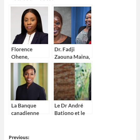
Florence
Dr. Fadji
Ohene,
Zaouna Maina,
nouvelle
29 ans,
Directrice
première
générale d’IBM
scientifique du
Ghana
Niger à
intégrer la
NASA
La Banque
Le Dr André
canadienne
Bationo et le
impériale de
Dr Catherine
commerce
Nakalembe
Post
(CIBC) nomme
remportent
Previous: