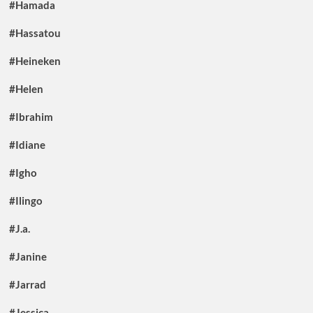
#Hamada
#Hassatou
#Heineken
#Helen
#Ibrahim
#Idiane
#Igho
#Ilingo
#J.a.
#Janine
#Jarrad
#Jessica