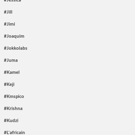
#Jill
#Jimi
#Joaquim
#Jokkolabs
#Juma
#Kamel
#Keji
#Kmspico
#Krishna
#Kudzi
#L'africain