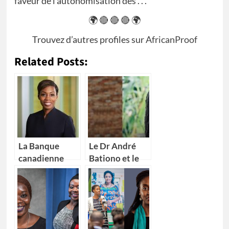
faveur de l’autonomisation des . . .
🌍 🔴 🔴 🔴 🌍
Trouvez d’autres profiles sur
AfricanProof
Related Posts:
La Banque
Le Dr André
canadienne
Bationo et le
impériale de
Dr Catherine
commerce
Nakalembe
(CIBC) nomme
remportent
Kikelomo
l’Africa Food
Lawal comme
Prize 2020