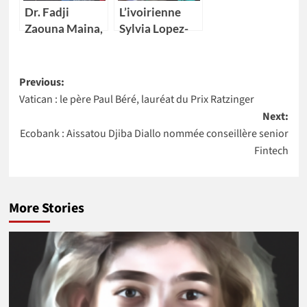
Vice-
Dr. Fadji
L’ivoirienne
présidente
Zaouna Maina,
Sylvia Lopez-
29 ans,
Ekra nommée
première
coordonnatrice
Post
scientifique du
résidente des
Previous:
Niger à
Nations Unies
Vatican : le père Paul Béré, lauréat du Prix Ratzinger
navigation
intégrer la
au Maroc
Next:
NASA
Ecobank : Aissatou Djiba Diallo nommée conseillère senior
Fintech
More Stories