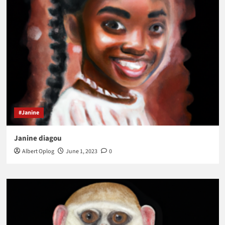
#Janine
Janine diagou
Albert Oplog
June 1, 2023
0