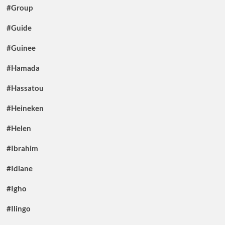
#Group
#Guide
#Guinee
#Hamada
#Hassatou
#Heineken
#Helen
#Ibrahim
#Idiane
#Igho
#Ilingo