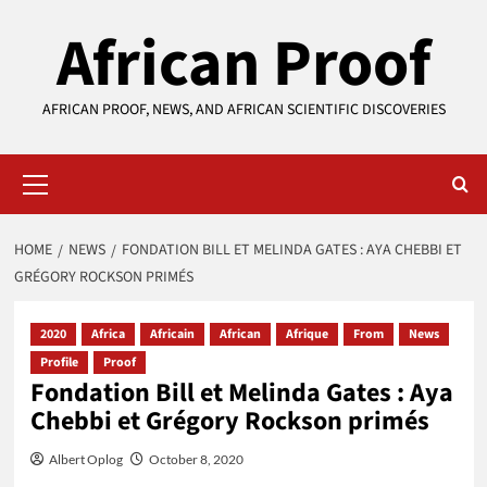
Skip
African Proof
to
content
AFRICAN PROOF, NEWS, AND AFRICAN SCIENTIFIC DISCOVERIES
Primary
Menu
HOME
NEWS
FONDATION BILL ET MELINDA GATES : AYA CHEBBI ET
GRÉGORY ROCKSON PRIMÉS
2020
Africa
Africain
African
Afrique
From
News
Profile
Proof
Fondation Bill et Melinda Gates : Aya
Chebbi et Grégory Rockson primés
Albert Oplog
October 8, 2020