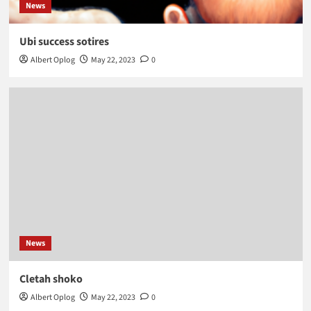
News
Ubi success sotires
Albert Oplog
May 22, 2023
0
News
Cletah shoko
Albert Oplog
May 22, 2023
0