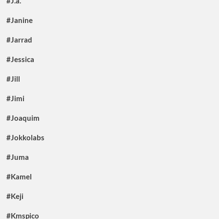
#J.a.
#Janine
#Jarrad
#Jessica
#Jill
#Jimi
#Joaquim
#Jokkolabs
#Juma
#Kamel
#Keji
#Kmspico