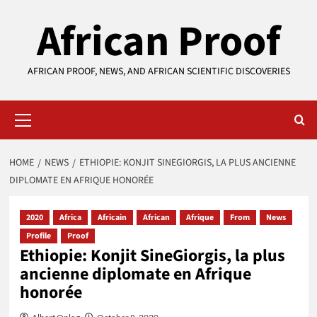
Skip
African Proof
to
content
AFRICAN PROOF, NEWS, AND AFRICAN SCIENTIFIC DISCOVERIES
Primary
Menu
HOME
NEWS
ETHIOPIE: KONJIT SINEGIORGIS, LA PLUS ANCIENNE
DIPLOMATE EN AFRIQUE HONORÉE
2020
Africa
Africain
African
Afrique
From
News
Profile
Proof
Ethiopie: Konjit SineGiorgis, la plus
ancienne diplomate en Afrique
honorée