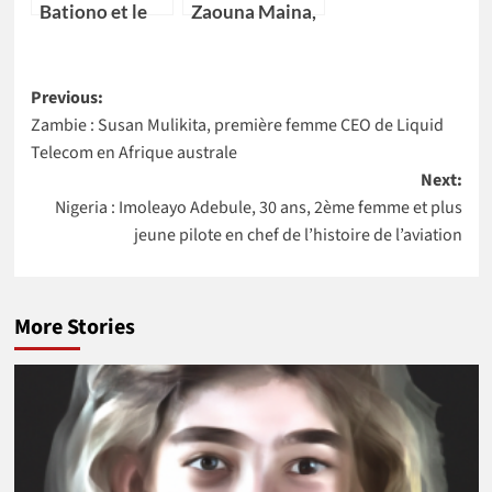
Bationo et le
Zaouna Maina,
Dr Catherine
29 ans,
Nakalembe
première
Post
remportent
scientifique du
Previous:
l’Africa Food
Niger à
Zambie : Susan Mulikita, première femme CEO de Liquid
navigation
Prize 2020
intégrer la
Telecom en Afrique australe
NASA
Next:
Nigeria : Imoleayo Adebule, 30 ans, 2ème femme et plus
jeune pilote en chef de l’histoire de l’aviation
More Stories