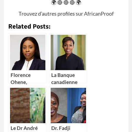
🌍 🔴 🔴 🔴 🌍
Trouvez d’autres profiles sur
AfricanProof
Related Posts:
Florence
La Banque
Ohene,
canadienne
nouvelle
impériale de
Directrice
commerce
générale d’IBM
(CIBC) nomme
Ghana
Kikelomo
Lawal comme
Vice-
Le Dr André
Dr. Fadji
présidente