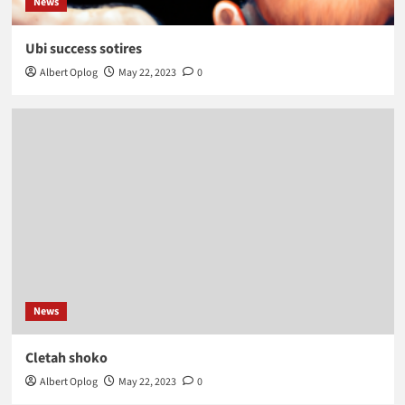
News
Ubi success sotires
Albert Oplog
May 22, 2023
0
News
Cletah shoko
Albert Oplog
May 22, 2023
0