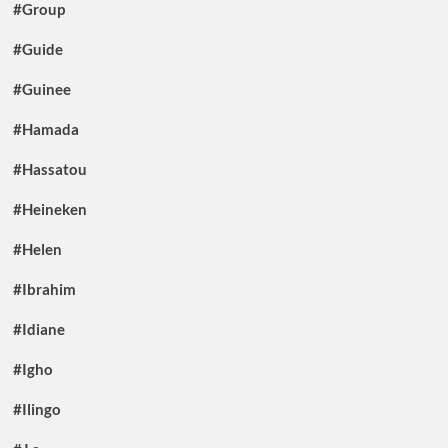
#Group
#Guide
#Guinee
#Hamada
#Hassatou
#Heineken
#Helen
#Ibrahim
#Idiane
#Igho
#Ilingo