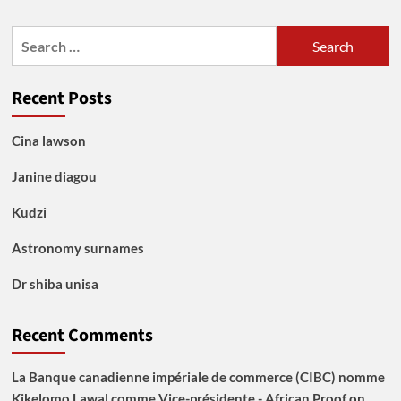
Search
for:
Recent Posts
Cina lawson
Janine diagou
Kudzi
Astronomy surnames
Dr shiba unisa
Recent Comments
La Banque canadienne impériale de commerce (CIBC) nomme
Kikelomo Lawal comme Vice-présidente - African Proof
on