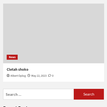
News
Cletah shoko
Albert Oplog
May 22, 2023
0
Search
for: