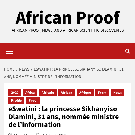
Skip
African Proof
to
content
AFRICAN PROOF, NEWS, AND AFRICAN SCIENTIFIC DISCOVERIES
Primary
Menu
HOME
NEWS
ESWATINI : LA PRINCESSE SIKHANYISO DLAMINI, 31
ANS, NOMMÉE MINISTRE DE L’INFORMATION
2020
Africa
Africain
African
Afrique
From
News
Profile
Proof
eSwatini : la princesse Sikhanyiso
Dlamini, 31 ans, nommée ministre
de l’information