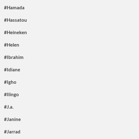
#Hamada
#Hassatou
#Heineken
#Helen
#Ibrahim
#Idiane
#Igho
#Ilingo
#J.a.
#Janine
#Jarrad