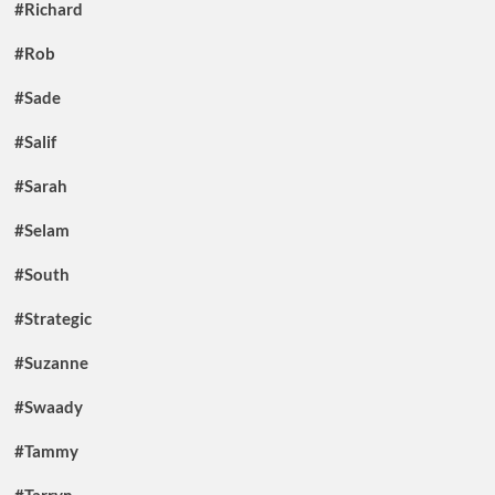
#Richard
#Rob
#Sade
#Salif
#Sarah
#Selam
#South
#Strategic
#Suzanne
#Swaady
#Tammy
#Tarryn