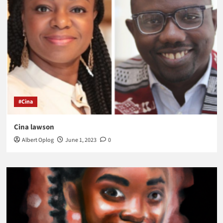
#Cina
Cina lawson
Albert Oplog
June 1, 2023
0