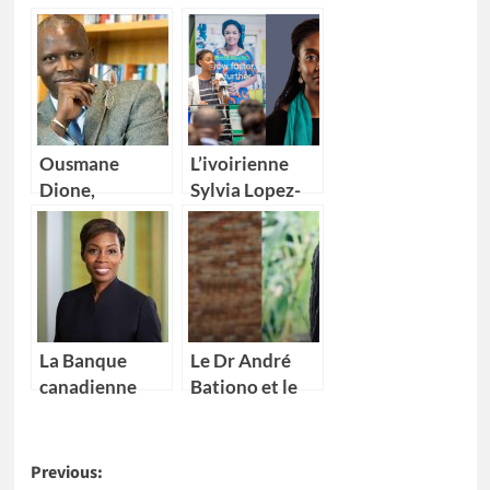
Ousmane
L’ivoirienne
Dione,
Sylvia Lopez-
nouveau
Ekra nommée
Directeur pays
coordonnatrice
de la Banque
résidente des
mondiale pour
Nations Unies
4 pays Africains
au Maroc
La Banque
Le Dr André
canadienne
Bationo et le
impériale de
Dr Catherine
commerce
Nakalembe
Post
(CIBC) nomme
remportent
Previous: