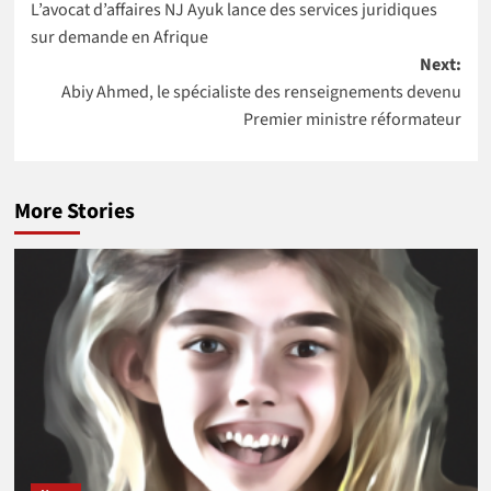
Kikelomo
l’Africa Food
L’avocat d’affaires NJ Ayuk lance des services juridiques
navigation
Lawal comme
Prize 2020
sur demande en Afrique
Vice-
Next:
présidente
Abiy Ahmed, le spécialiste des renseignements devenu
Premier ministre réformateur
More Stories