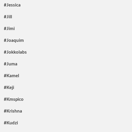
#Jessica
#Jill
#Jimi
#Joaquim
#Jokkolabs
#Juma
#Kamel
#Keji
#Kmspico
#Krishna
#Kudzi