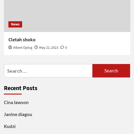
News
Cletah shoko
Albert Oplog
May 22, 2023
0
Search
for:
Recent Posts
Cina lawson
Janine diagou
Kudzi