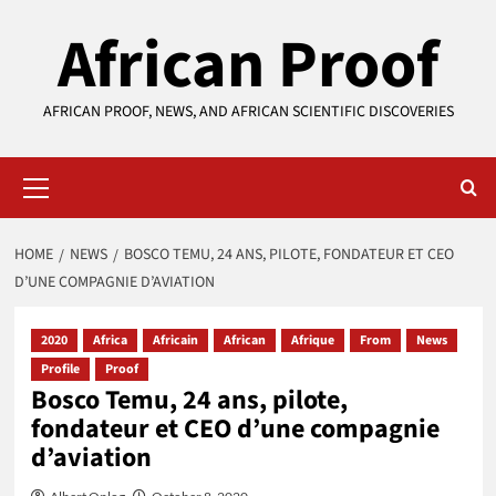
Skip
African Proof
to
content
AFRICAN PROOF, NEWS, AND AFRICAN SCIENTIFIC DISCOVERIES
Primary
Menu
HOME
NEWS
BOSCO TEMU, 24 ANS, PILOTE, FONDATEUR ET CEO
D’UNE COMPAGNIE D’AVIATION
2020
Africa
Africain
African
Afrique
From
News
Profile
Proof
Bosco Temu, 24 ans, pilote,
fondateur et CEO d’une compagnie
d’aviation