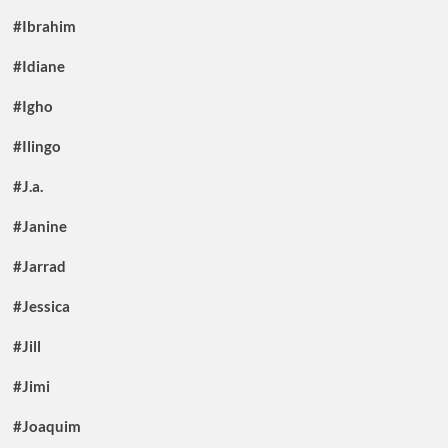
#Ibrahim
#Idiane
#Igho
#Ilingo
#J.a.
#Janine
#Jarrad
#Jessica
#Jill
#Jimi
#Joaquim