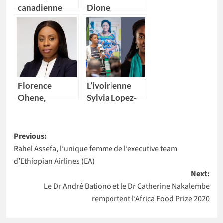
canadienne
Dione,
impériale de
nouveau
commerce
Directeur pays
(CIBC) nomme
de la Banque
Kikelomo
mondiale pour
Lawal comme
4 pays Africains
Vice-
Florence
L’ivoirienne
présidente
Ohene,
Sylvia Lopez-
nouvelle
Ekra nommée
Directrice
coordonnatrice
Post
générale d’IBM
résidente des
Previous:
Ghana
Nations Unies
Rahel Assefa, l’unique femme de l’executive team
navigation
au Maroc
d’Ethiopian Airlines (EA)
Next:
Le Dr André Bationo et le Dr Catherine Nakalembe
remportent l’Africa Food Prize 2020