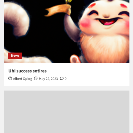
News
Ubi success sotires
Albert Oplog
May 22, 2023
0