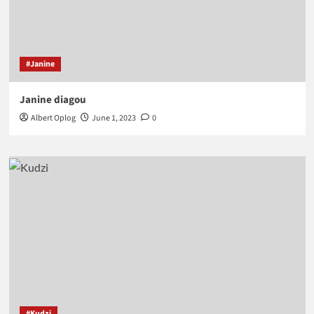
#Janine
Janine diagou
Albert Oplog
June 1, 2023
0
#Kudzi