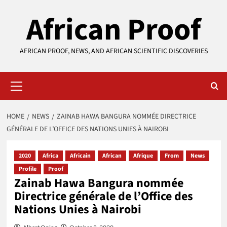
Skip
African Proof
to
content
AFRICAN PROOF, NEWS, AND AFRICAN SCIENTIFIC DISCOVERIES
Primary
Menu
HOME
NEWS
ZAINAB HAWA BANGURA NOMMÉE DIRECTRICE
GÉNÉRALE DE L’OFFICE DES NATIONS UNIES À NAIROBI
2020
Africa
Africain
African
Afrique
From
News
Profile
Proof
Zainab Hawa Bangura nommée
Directrice générale de l’Office des
Nations Unies à Nairobi