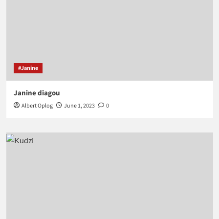
#Janine
Janine diagou
Albert Oplog
June 1, 2023
0