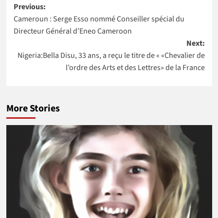
Post
(CIBC) nomme
de la Banque
Previous:
Kikelomo
mondiale pour
Cameroun : Serge Esso nommé Conseiller spécial du
navigation
Lawal comme
4 pays Africains
Directeur Général d’Eneo Cameroon
Vice-
Next:
présidente
Nigeria:Bella Disu, 33 ans, a reçu le titre de « «Chevalier de
l’ordre des Arts et des Lettres» de la France
More Stories