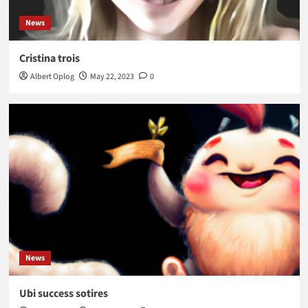
News
Cristina trois
Albert Oplog
May 22, 2023
0
News
Ubi success sotires