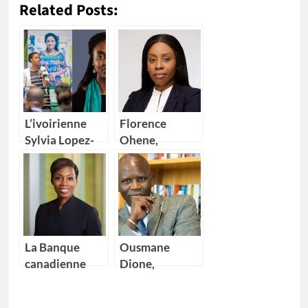
Related Posts:
L’ivoirienne
Florence
Sylvia Lopez-
Ohene,
Ekra nommée
nouvelle
coordonnatrice
Directrice
résidente des
générale d’IBM
Nations Unies
Ghana
au Maroc
La Banque
Ousmane
canadienne
Dione,
impériale de
nouveau
commerce
Directeur pays