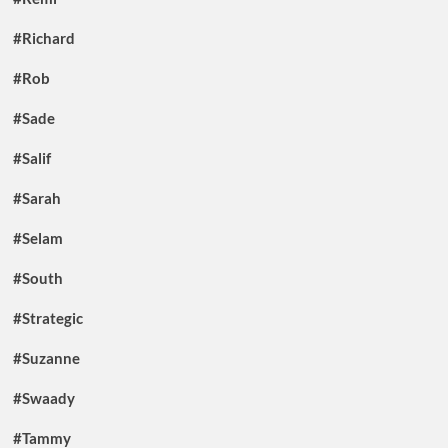
#Richard
#Rob
#Sade
#Salif
#Sarah
#Selam
#South
#Strategic
#Suzanne
#Swaady
#Tammy