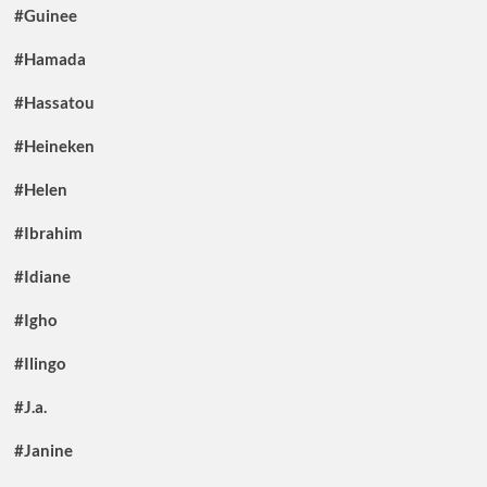
#Guinee
#Hamada
#Hassatou
#Heineken
#Helen
#Ibrahim
#Idiane
#Igho
#Ilingo
#J.a.
#Janine