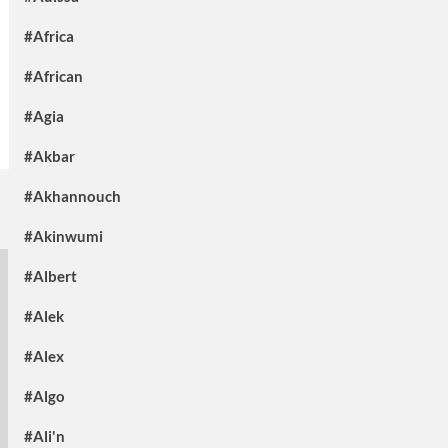
#Africa
#African
#Agia
#Akbar
#Akhannouch
#Akinwumi
#Albert
#Alek
#Alex
#Algo
#Ali'n