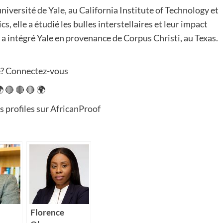
iversité de Yale, au California Institute of Technology et
 elle a étudié les bulles interstellaires et leur impact
le a intégré Yale en provenance de Corpus Christi, au Texas.
né? Connectez-vous
 🔴 🔴 🔴 🌍
s profiles sur
AfricanProof
Florence