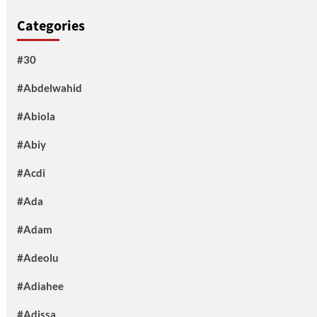
Categories
#30
#Abdelwahid
#Abiola
#Abiy
#Acdi
#Ada
#Adam
#Adeolu
#Adiahee
#Adissa