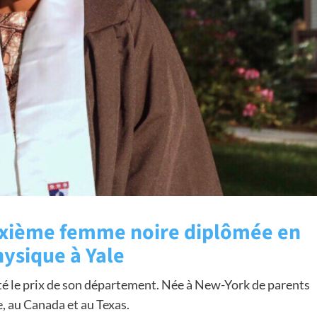
uxième femme noire diplômée en
ysique à Yale
té le prix de son département. Née à New-York de parents
, au Canada et au Texas.