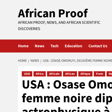
Skip
African Proof
to
content
AFRICAN PROOF, NEWS, AND AFRICAN SCIENTIFIC
DISCOVERIES
Home
News
Tech
Education
Contact Us
HOME
NEWS
USA : OSASE OMORUYI, DEUXIÈME FEMME NOIR
2020
Africa
Africain
African
Afrique
From
N
USA : Osase Om
femme noire di