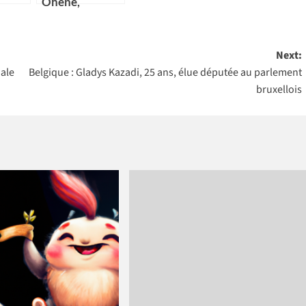
Ohene,
nouvelle
 pays
Directrice
que
générale d’IBM
Next:
 pour
Ghana
ale
Belgique : Gladys Kazadi, 25 ans, élue députée au parlement
icains
bruxellois