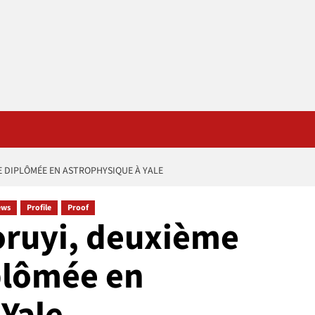
E DIPLÔMÉE EN ASTROPHYSIQUE À YALE
ews
Profile
Proof
oruyi, deuxième
plômée en