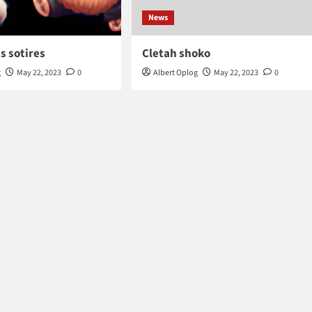
News
s sotires
Cletah shoko
g
May 22, 2023
0
Albert Oplog
May 22, 2023
0