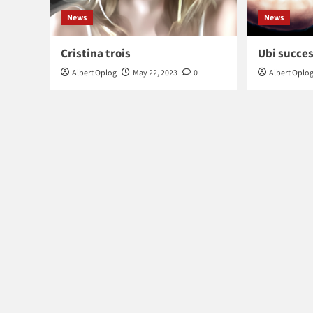
News
News
Cristina trois
Ubi succes
Albert Oplog
May 22, 2023
0
Albert Oplo