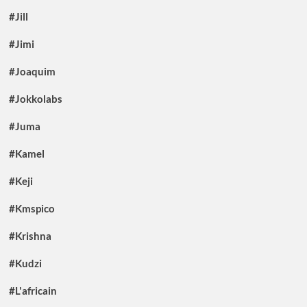
#Jill
#Jimi
#Joaquim
#Jokkolabs
#Juma
#Kamel
#Keji
#Kmspico
#Krishna
#Kudzi
#L'africain