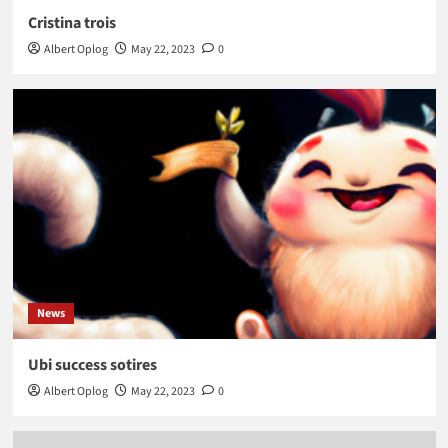
Cristina trois
Albert Oplog
May 22, 2023
0
News
Ubi success sotires
Albert Oplog
May 22, 2023
0