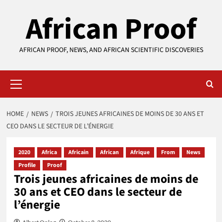
Skip
African Proof
to
content
AFRICAN PROOF, NEWS, AND AFRICAN SCIENTIFIC DISCOVERIES
Primary
Menu
HOME
NEWS
TROIS JEUNES AFRICAINES DE MOINS DE 30 ANS ET
CEO DANS LE SECTEUR DE L’ÉNERGIE
2020
Africa
Africain
African
Afrique
From
News
Profile
Proof
Trois jeunes africaines de moins de
30 ans et CEO dans le secteur de
l’énergie