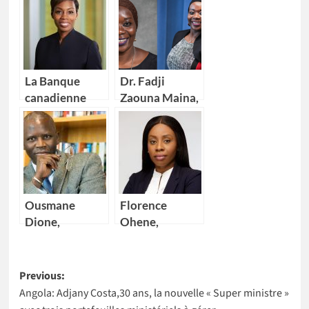
La Banque
Dr. Fadji
canadienne
Zaouna Maina,
impériale de
29 ans,
commerce
première
(CIBC) nomme
scientifique du
Kikelomo
Niger à
Lawal comme
intégrer la
Vice-
NASA
Ousmane
Florence
présidente
Dione,
Ohene,
nouveau
nouvelle
Directeur pays
Directrice
Post
de la Banque
générale d’IBM
Previous:
mondiale pour
Ghana
Angola: Adjany Costa,30 ans, la nouvelle « Super ministre »
navigation
4 pays Africains