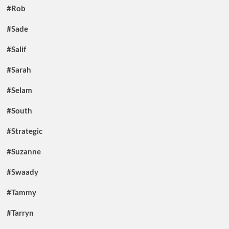
#Rob
#Sade
#Salif
#Sarah
#Selam
#South
#Strategic
#Suzanne
#Swaady
#Tammy
#Tarryn