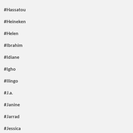
#Hassatou
#Heineken
#Helen
#Ibrahim
#Idiane
#Igho
#Ilingo
#J.a.
#Janine
#Jarrad
#Jessica