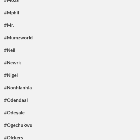
#Mphil
#Mr.
#Mumzworld
#Neil
#Newrk
#Nigel
#Nonhlanhla
#Odendaal
#Odeyale
#Ogechukwu
#Olckers