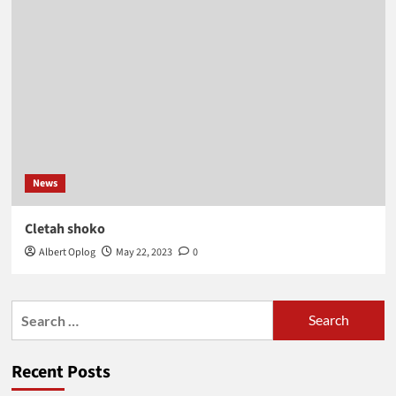
News
Cletah shoko
Albert Oplog
May 22, 2023
0
Search
for:
Recent Posts