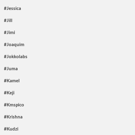
#Jessica
#Jill
#Jimi
#Joaquim
#Jokkolabs
#Juma
#Kamel
#Keji
#Kmspico
#Krishna
#Kudzi