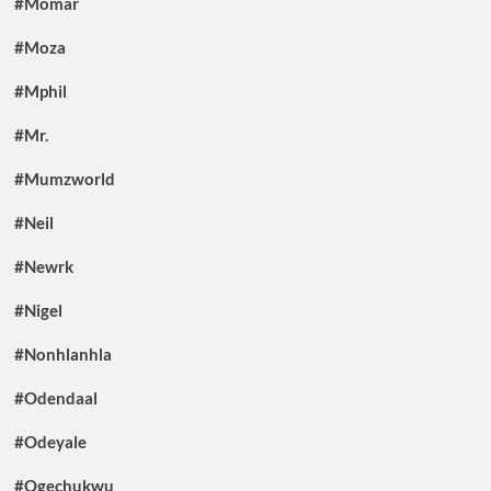
#Momar
#Moza
#Mphil
#Mr.
#Mumzworld
#Neil
#Newrk
#Nigel
#Nonhlanhla
#Odendaal
#Odeyale
#Ogechukwu