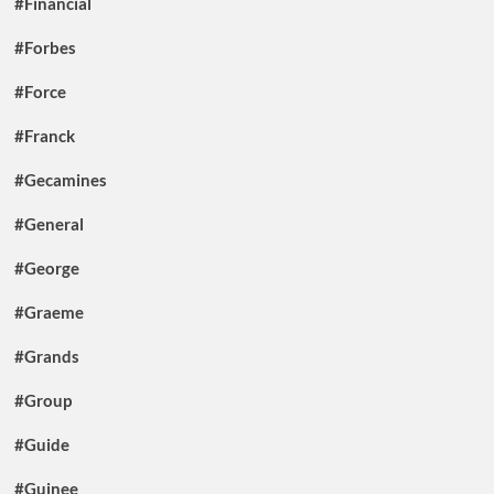
#Financial
#Forbes
#Force
#Franck
#Gecamines
#General
#George
#Graeme
#Grands
#Group
#Guide
#Guinee