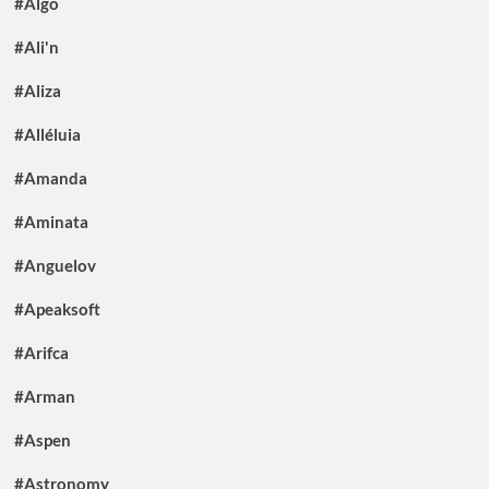
#Algo
#Ali'n
#Aliza
#Alléluia
#Amanda
#Aminata
#Anguelov
#Apeaksoft
#Arifca
#Arman
#Aspen
#Astronomy