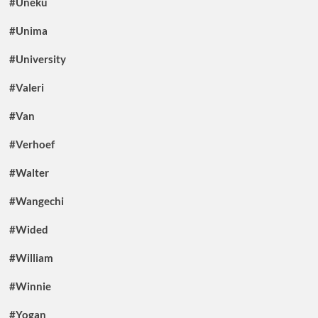
#Uneku
#Unima
#University
#Valeri
#Van
#Verhoef
#Walter
#Wangechi
#Wided
#William
#Winnie
#Yogan