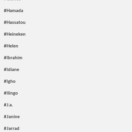
#Hamada
#Hassatou
#Heineken
#Helen
#Ibrahim
#Idiane
#Igho
#Ilingo
#J.a.
#Janine
#Jarrad