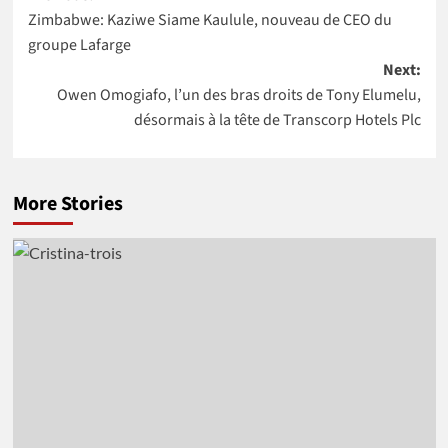
Niger à
mondiale pour
Zimbabwe: Kaziwe Siame Kaulule, nouveau de CEO du
navigation
intégrer la
4 pays Africains
groupe Lafarge
NASA
Next:
Owen Omogiafo, l’un des bras droits de Tony Elumelu,
désormais à la tête de Transcorp Hotels Plc
More Stories