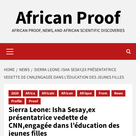
Skip
African Proof
to
content
AFRICAN PROOF, NEWS, AND AFRICAN SCIENTIFIC DISCOVERIES
Primary
Menu
HOME
NEWS
SIERRA LEONE: ISHA SESAY,EX PRÉSENTATRICE
VEDETTE DE CNN,ENGAGÉE DANS L’ÉDUCATION DES JEUNES FILLES
2020
Africa
Africain
African
Afrique
From
News
Profile
Proof
Sierra Leone: Isha Sesay,ex
présentatrice vedette de
CNN,engagée dans l’éducation des
jeunes filles