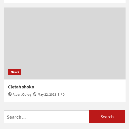
News
Cletah shoko
Albert Oplog
May 22, 2023
0
Search
for: