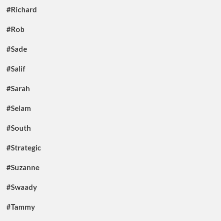
#Richard
#Rob
#Sade
#Salif
#Sarah
#Selam
#South
#Strategic
#Suzanne
#Swaady
#Tammy