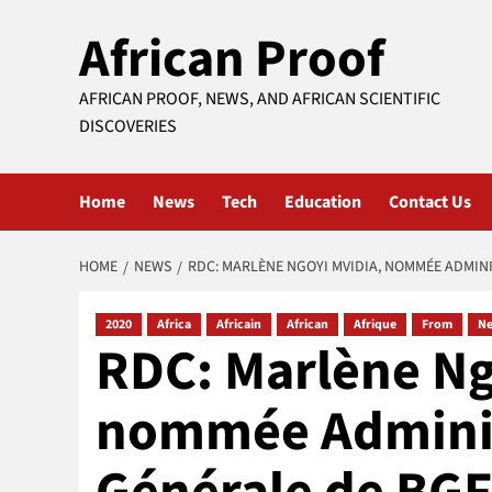
Skip
African Proof
to
content
AFRICAN PROOF, NEWS, AND AFRICAN SCIENTIFIC
DISCOVERIES
Home
News
Tech
Education
Contact Us
HOME
NEWS
RDC: MARLÈNE NGOYI MVIDIA, NOMMÉE ADMIN
2020
Africa
Africain
African
Afrique
From
N
RDC: Marlène Ng
nommée Administ