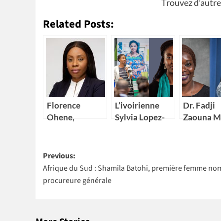
Trouvez d’autre
Related Posts:
Florence
L’ivoirienne
Dr. Fadji
Ohene,
Sylvia Lopez-
Zaouna M
nouvelle
Ekra nommée
29 ans,
Directrice
coordonnatrice
première
Post
générale d’IBM
résidente des
scientifiq
Previous:
Ghana
Nations Unies
Niger à
Afrique du Sud : Shamila Batohi, première femme n
navigation
au Maroc
intégrer l
procureure générale
NASA