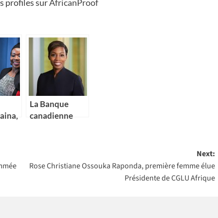
s profiles sur
AfricanProof
La Banque
aina,
canadienne
impériale de
commerce
ue du
(CIBC) nomme
Next:
Kikelomo
ommée
Rose Christiane Ossouka Raponda, première femme élue
a
Lawal comme
Présidente de CGLU Afrique
Vice-
présidente