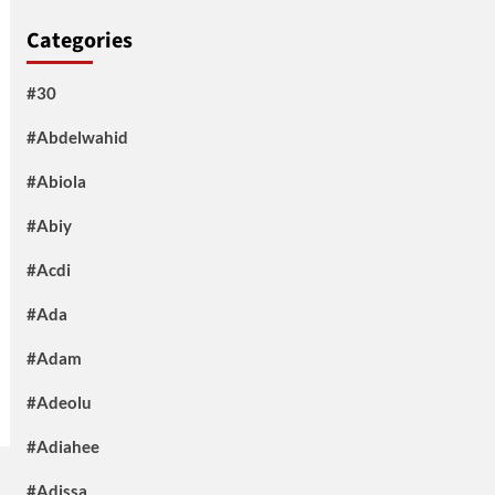
Categories
#30
#Abdelwahid
#Abiola
#Abiy
#Acdi
#Ada
#Adam
#Adeolu
#Adiahee
#Adissa