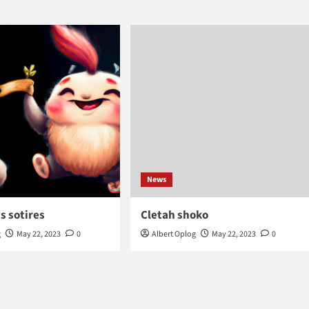
News
s sotires
Cletah shoko
g
May 22, 2023
0
Albert Oplog
May 22, 2023
0