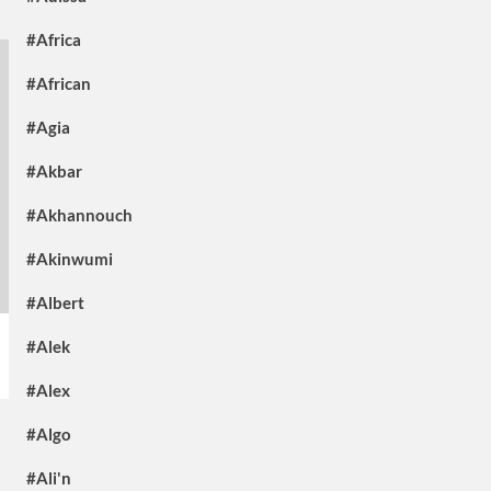
#Africa
#African
#Agia
#Akbar
#Akhannouch
#Akinwumi
#Albert
#Alek
#Alex
#Algo
#Ali'n