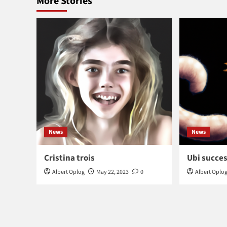
More Stories
News
News
Cristina trois
Ubi succes
Albert Oplog
May 22, 2023
0
Albert Oplo