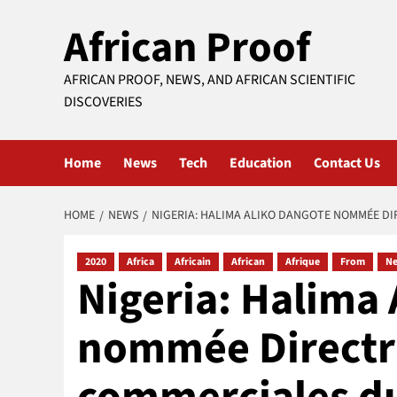
Skip
African Proof
to
content
AFRICAN PROOF, NEWS, AND AFRICAN SCIENTIFIC
DISCOVERIES
Home
News
Tech
Education
Contact Us
HOME
NEWS
NIGERIA: HALIMA ALIKO DANGOTE NOMMÉE D
2020
Africa
Africain
African
Afrique
From
N
Nigeria: Halima
nommée Directri