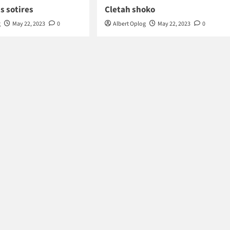
s sotires
Cletah shoko
g
May 22, 2023
0
Albert Oplog
May 22, 2023
0