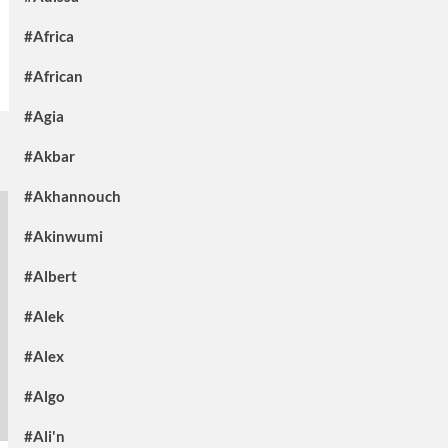
#Africa
#African
#Agia
#Akbar
#Akhannouch
#Akinwumi
#Albert
#Alek
#Alex
#Algo
#Ali'n