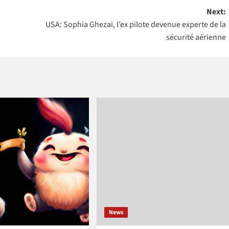
omme
de la Banque
Next:
mondiale pour
USA: Sophia Ghezai, l’ex pilote devenue experte de la
mme
4 pays Africains
sécurité aérienne
e
News