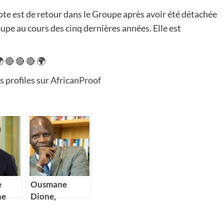
e est de retour dans le Groupe après avoir été détachée
oupe au cours des cinq dernières années. Elle est
 🔴 🔴 🔴 🌍
s profiles sur
AfricanProof
e
Ousmane
ne
Dione,
 de
nouveau
e
Directeur pays