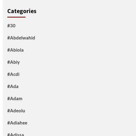
Categories
#30
#Abdelwahid
#Abiola
#Abiy
#Acdi
#Ada
#Adam
#Adeolu
#Adiahee
#Adissa