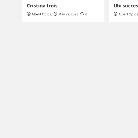
Cristina trois
Ubi succes
Albert Oplog
May 22, 2023
0
Albert Oplo