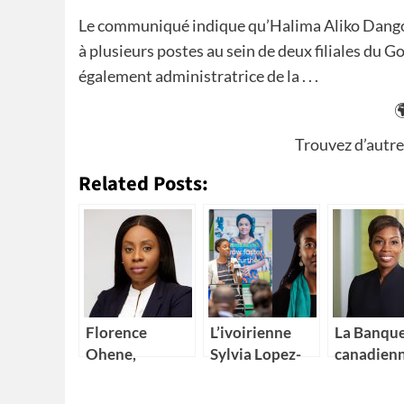
Le communiqué indique qu’Halima Aliko Dangot
à plusieurs postes au sein de deux filiales du G
également administratrice de la . . .

Trouvez d’autre
Related Posts:
Florence
L’ivoirienne
La Banqu
Ohene,
Sylvia Lopez-
canadien
nouvelle
Ekra nommée
impériale
Directrice
coordonnatrice
commerc