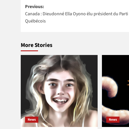
Post
générale d’IBM
résidente des
(CIBC) n
Previous:
Ghana
Nations Unies
Kikelomo
Canada : Dieudonné Ella Oyono élu président du Parti
navigation
au Maroc
Lawal co
Québécois
Vice-
président
More Stories
News
News