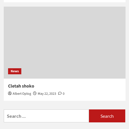
News
Cletah shoko
Albert Oplog
May 22, 2023
0
Search
for: