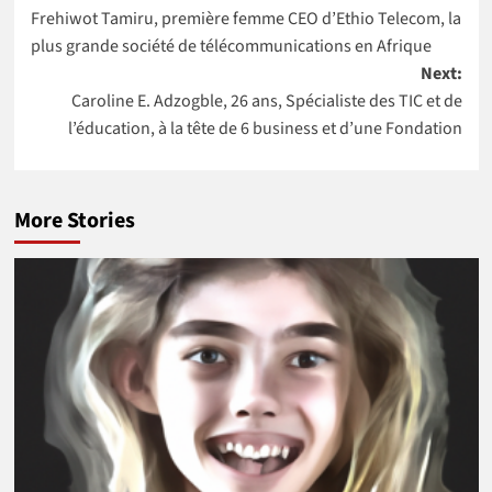
mondiale pour
Nations Unies
Frehiwot Tamiru, première femme CEO d’Ethio Telecom, la
navigation
4 pays Africains
au Maroc
plus grande société de télécommunications en Afrique
Next:
Caroline E. Adzogble, 26 ans, Spécialiste des TIC et de
l’éducation, à la tête de 6 business et d’une Fondation
More Stories