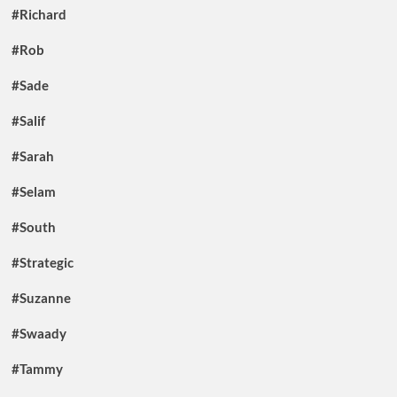
#Richard
#Rob
#Sade
#Salif
#Sarah
#Selam
#South
#Strategic
#Suzanne
#Swaady
#Tammy