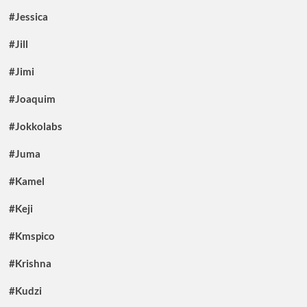
#Jessica
#Jill
#Jimi
#Joaquim
#Jokkolabs
#Juma
#Kamel
#Keji
#Kmspico
#Krishna
#Kudzi