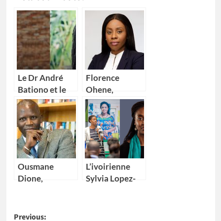
Le Dr André
Florence
Bationo et le
Ohene,
Dr Catherine
nouvelle
Nakalembe
Directrice
remportent
générale d’IBM
l’Africa Food
Ghana
Prize 2020
Ousmane
L’ivoirienne
Dione,
Sylvia Lopez-
nouveau
Ekra nommée
Directeur pays
coordonnatrice
Post
de la Banque
résidente des
Previous: