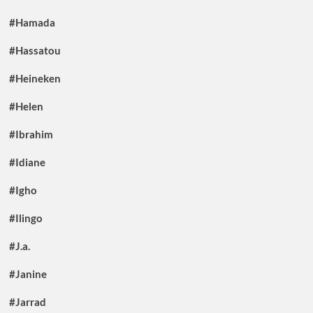
#Hamada
#Hassatou
#Heineken
#Helen
#Ibrahim
#Idiane
#Igho
#Ilingo
#J.a.
#Janine
#Jarrad