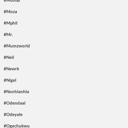
#Momar
#Moza
#Mphil
#Mr.
#Mumzworld
#Neil
#Newrk
#Nigel
#Nonhlanhla
#Odendaal
#Odeyale
#Ogechukwu