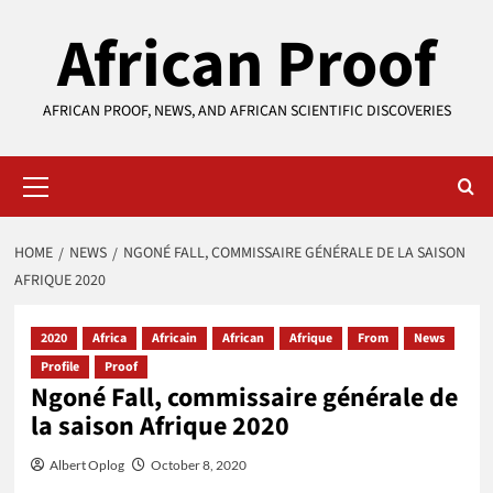
Skip
African Proof
to
content
AFRICAN PROOF, NEWS, AND AFRICAN SCIENTIFIC DISCOVERIES
Primary
Menu
HOME
NEWS
NGONÉ FALL, COMMISSAIRE GÉNÉRALE DE LA SAISON
AFRIQUE 2020
2020
Africa
Africain
African
Afrique
From
News
Profile
Proof
Ngoné Fall, commissaire générale de
la saison Afrique 2020
Albert Oplog
October 8, 2020