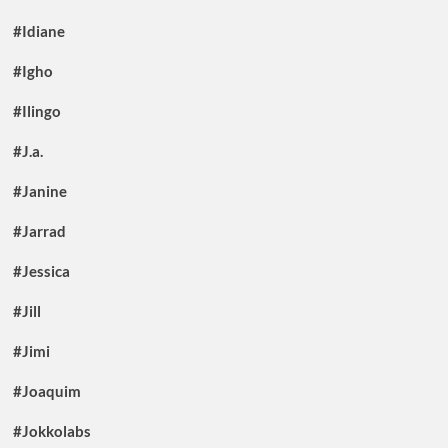
#Idiane
#Igho
#Ilingo
#J.a.
#Janine
#Jarrad
#Jessica
#Jill
#Jimi
#Joaquim
#Jokkolabs