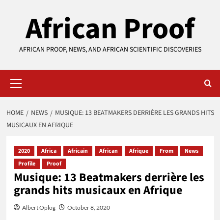
Skip
African Proof
to
content
AFRICAN PROOF, NEWS, AND AFRICAN SCIENTIFIC DISCOVERIES
Primary
Menu
HOME
NEWS
MUSIQUE: 13 BEATMAKERS DERRIÈRE LES GRANDS HITS
MUSICAUX EN AFRIQUE
2020
Africa
Africain
African
Afrique
From
News
Profile
Proof
Musique: 13 Beatmakers derrière les
grands hits musicaux en Afrique
Albert Oplog
October 8, 2020