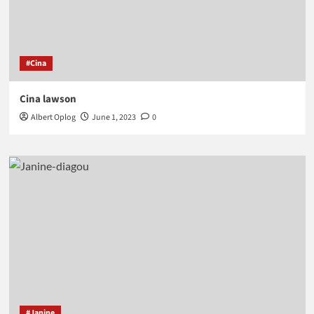
#Cina
Cina lawson
Albert Oplog
June 1, 2023
0
#Janine