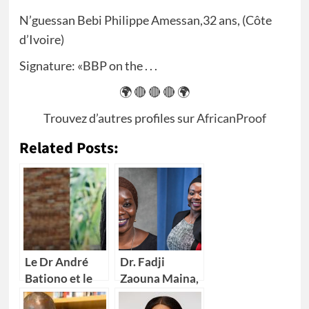
N’guessan Bebi Philippe Amessan,32 ans, (Côte
d’Ivoire)
Signature: «BBP on the . . .
🌍 🔴 🔴 🔴 🌍
Trouvez d’autres profiles sur
AfricanProof
Related Posts:
Le Dr André
Dr. Fadji
Bationo et le
Zaouna Maina,
Dr Catherine
29 ans,