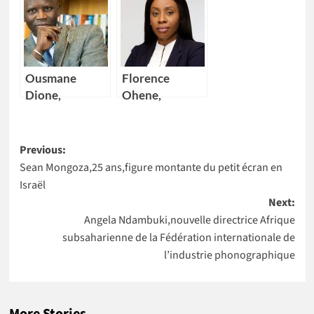
Nakalembe
première
remportent
scientifique du
l’Africa Food
Niger à
Prize 2020
intégrer la
NASA
Ousmane
Florence
Dione,
Ohene,
nouveau
nouvelle
Directeur pays
Directrice
Post
de la Banque
générale d’IBM
Previous:
mondiale pour
Ghana
Sean Mongoza,25 ans,figure montante du petit écran en
navigation
4 pays Africains
Israël
Next:
Angela Ndambuki,nouvelle directrice Afrique
subsaharienne de la Fédération internationale de
l’industrie phonographique