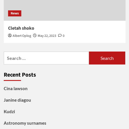
News
Cletah shoko
Albert Oplog
May 22, 2023
0
Search
for:
Recent Posts
Cina lawson
Janine diagou
Kudzi
Astronomy surnames