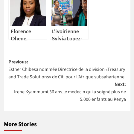
(CIBC) nomme
de la Banque
Kikelomo
mondiale pour
Lawal comme
4 pays Africains
Vice-
Florence
L’ivoirienne
présidente
Ohene,
Sylvia Lopez-
nouvelle
Ekra nommée
Directrice
coordonnatrice
Post
générale d’IBM
résidente des
Previous:
Ghana
Nations Unies
Esther Chibesa nommée Directrice de la division «Treasury
navigation
au Maroc
and Trade Solutions» de Citi pour l’Afrique subsaharienne
Next:
Irene Kyammumi,36 ans,le médecin qui a soigné plus de
5.000 enfants au Kenya
More Stories