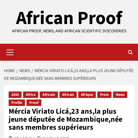
Skip
African Proof
to
content
AFRICAN PROOF, NEWS, AND AFRICAN SCIENTIFIC DISCOVERIES
Primary
Menu
HOME
NEWS
MÉRCIA VIRIATO LICÁ,23 ANS,LA PLUS JEUNE DÉPUTÉE
DE MOZAMBIQUE,NÉE SANS MEMBRES SUPÉRIEURS
2020
Africa
Africain
African
Afrique
From
News
Profile
Proof
Mércia Viriato Licá,23 ans,la plus
jeune députée de Mozambique,née
sans membres supérieurs