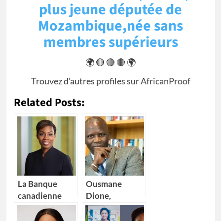
plus jeune députée de
Mozambique,née sans
membres supérieurs
🌍 🔴 🔴 🔴 🌍
Trouvez d’autres profiles sur
AfricanProof
Related Posts:
La Banque
Ousmane
canadienne
Dione,
impériale de
nouveau
commerce
Directeur pays