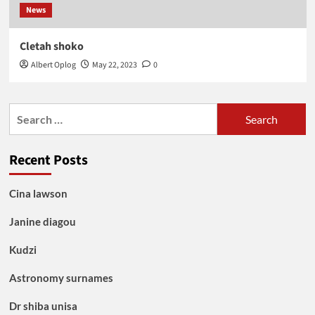
News
Cletah shoko
Albert Oplog
May 22, 2023
0
Search
for:
Recent Posts
Cina lawson
Janine diagou
Kudzi
Astronomy surnames
Dr shiba unisa