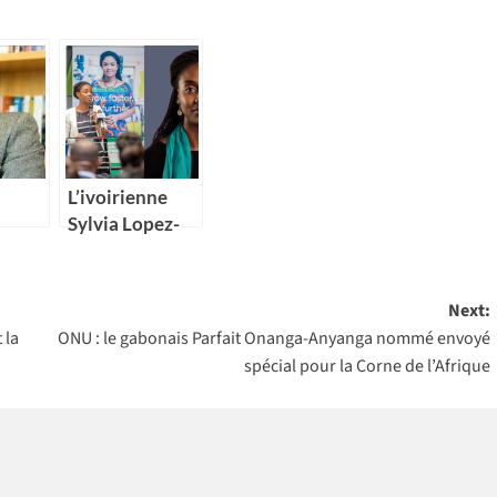
L’ivoirienne
Sylvia Lopez-
Ekra nommée
 pays
coordonnatrice
que
résidente des
Next:
 pour
Nations Unies
 la
ONU : le gabonais Parfait Onanga-Anyanga nommé envoyé
icains
au Maroc
spécial pour la Corne de l’Afrique