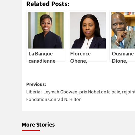
Related Posts:
La Banque
Florence
Ousmane
canadienne
Ohene,
Dione,
impériale de
nouvelle
nouveau
commerce
Directrice
Directeur
Post
(CIBC) nomme
générale d’IBM
de la Ban
Previous:
Kikelomo
Ghana
mondiale
Liberia : Leymah Gbowee, prix Nobel de la paix, rejoint
navigation
Lawal comme
4 pays Afr
Fondation Conrad N. Hilton
Vice-
présidente
More Stories