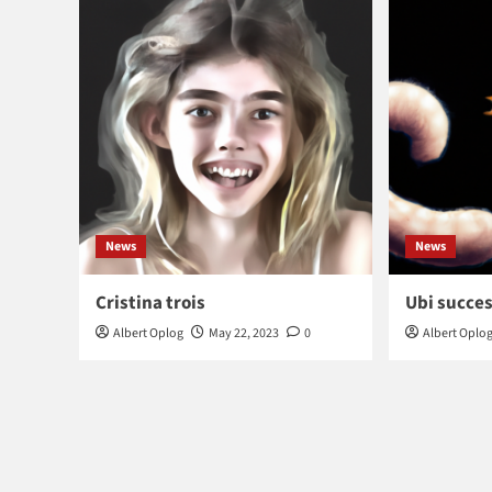
News
News
Cristina trois
Ubi succes
Albert Oplog
May 22, 2023
0
Albert Oplo