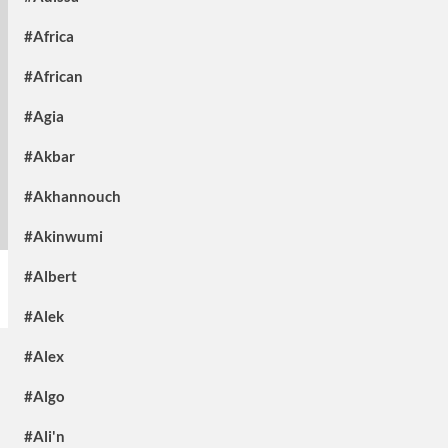
#Africa
#African
#Agia
#Akbar
#Akhannouch
#Akinwumi
#Albert
#Alek
#Alex
#Algo
#Ali'n