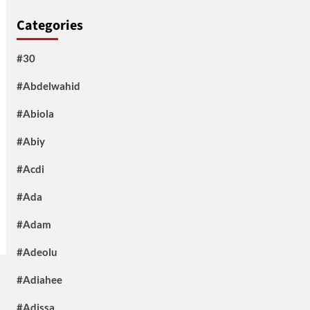
Categories
#30
#Abdelwahid
#Abiola
#Abiy
#Acdi
#Ada
#Adam
#Adeolu
#Adiahee
#Adissa