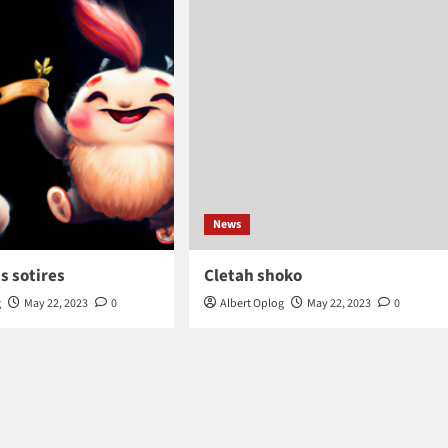
News
s sotires
Cletah shoko
g
May 22, 2023
0
Albert Oplog
May 22, 2023
0