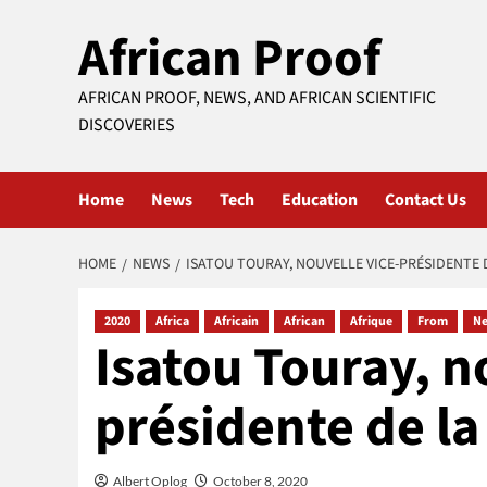
Skip
African Proof
to
content
AFRICAN PROOF, NEWS, AND AFRICAN SCIENTIFIC
DISCOVERIES
Home
News
Tech
Education
Contact Us
HOME
NEWS
ISATOU TOURAY, NOUVELLE VICE-PRÉSIDENTE 
2020
Africa
Africain
African
Afrique
From
N
Isatou Touray, n
présidente de l
Albert Oplog
October 8, 2020