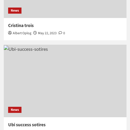
News
Cristina trois
Albert Oplog
May 22, 2023
0
News
Ubi success sotires