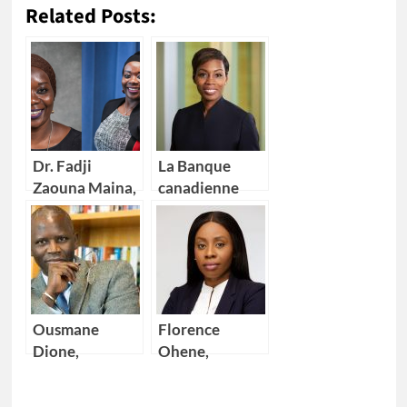
Related Posts:
Dr. Fadji
La Banque
Zaouna Maina,
canadienne
29 ans,
impériale de
première
commerce
scientifique du
(CIBC) nomme
Niger à
Kikelomo
intégrer la
Lawal comme
NASA
Vice-
Ousmane
Florence
présidente
Dione,
Ohene,
nouveau
nouvelle
Directeur pays
Directrice