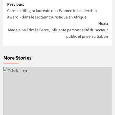
Post
de la Banque
générale d’IBM
Previous:
mondiale pour
Ghana
Carmen Nibigira lauréate du « Women in Leadership
navigation
4 pays Africains
Award » dans le secteur touristique en Afrique
Next:
Madeleine Edmée Berre, influente personnalité du secteur
public et privé au Gabon
More Stories