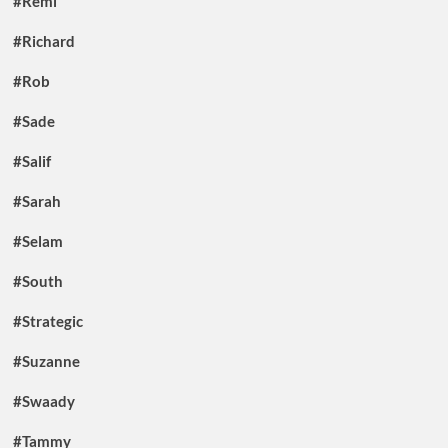
#Remi
#Richard
#Rob
#Sade
#Salif
#Sarah
#Selam
#South
#Strategic
#Suzanne
#Swaady
#Tammy