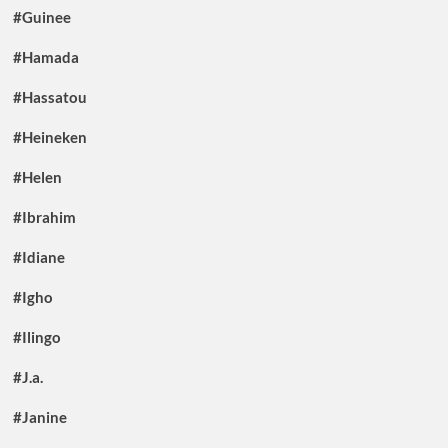
#Guinee
#Hamada
#Hassatou
#Heineken
#Helen
#Ibrahim
#Idiane
#Igho
#Ilingo
#J.a.
#Janine