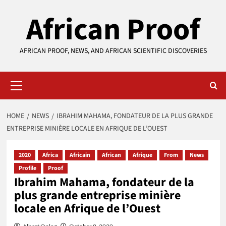
Skip
African Proof
to
content
AFRICAN PROOF, NEWS, AND AFRICAN SCIENTIFIC DISCOVERIES
Primary
Menu
HOME
NEWS
IBRAHIM MAHAMA, FONDATEUR DE LA PLUS GRANDE
ENTREPRISE MINIÈRE LOCALE EN AFRIQUE DE L’OUEST
2020
Africa
Africain
African
Afrique
From
News
Profile
Proof
Ibrahim Mahama, fondateur de la
plus grande entreprise minière
locale en Afrique de l’Ouest