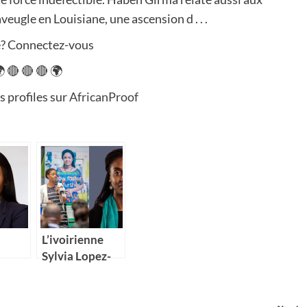
veugle en Louisiane, une ascension d . . .
né? Connectez-vous
 🔴 🔴 🔴 🌍
s profiles sur
AfricanProof
L’ivoirienne
Sylvia Lopez-
Ekra nommée
e
coordonnatrice
d’IBM
résidente des