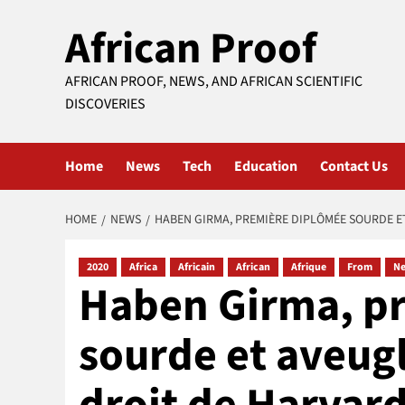
Skip
African Proof
to
content
AFRICAN PROOF, NEWS, AND AFRICAN SCIENTIFIC
DISCOVERIES
Home
News
Tech
Education
Contact Us
HOME
NEWS
HABEN GIRMA, PREMIÈRE DIPLÔMÉE SOURDE E
2020
Africa
Africain
African
Afrique
From
N
Haben Girma, p
sourde et aveugl