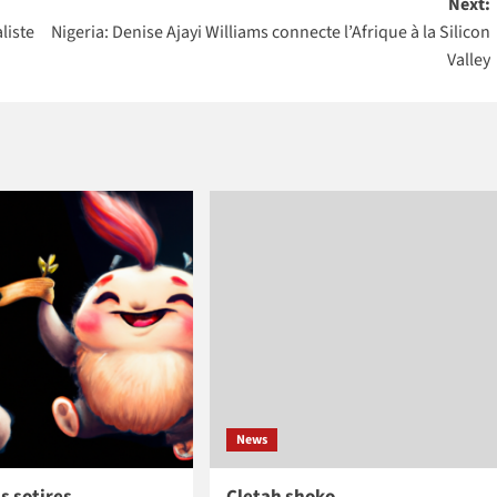
Next:
Nations Unies
liste
Nigeria: Denise Ajayi Williams connecte l’Afrique à la Silicon
au Maroc
Valley
News
s sotires
Cletah shoko