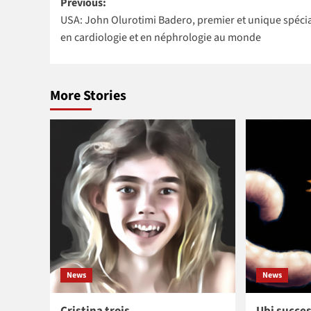
Post
Previous:
Niger à
Kikelomo
Ghana
USA: John Olurotimi Badero, premier et unique spécia
navigation
intégrer la
Lawal comme
en cardiologie et en néphrologie au monde
NASA
Vice-
présidente
More Stories
News
News
Cristina trois
Ubi succes