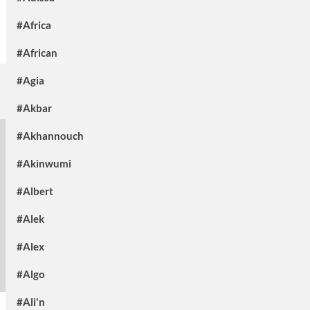
#Africa
#African
#Agia
#Akbar
#Akhannouch
#Akinwumi
#Albert
#Alek
#Alex
#Algo
#Ali'n