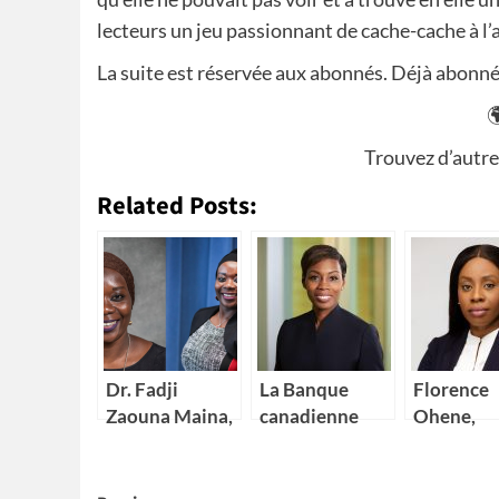
lecteurs un jeu passionnant de cache-cache à l’a
La suite est réservée aux abonnés. Déjà abon

Trouvez d’autre
Related Posts:
Dr. Fadji
La Banque
Florence
Zaouna Maina,
canadienne
Ohene,
29 ans,
impériale de
nouvelle
première
commerce
Directric
scientifique du
(CIBC) nomme
générale 