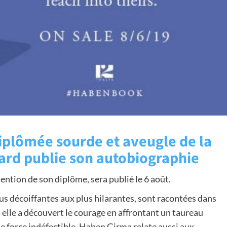
plômée sourde et aveugle de la
vard publie son autobiographie
tention de son diplôme, sera publié le 6 août.
us décoiffantes aux plus hilarantes, sont racontées dans
 elle a découvert le courage en affrontant un taureau
une force indéfectible. Haben Girma relate aussi aux