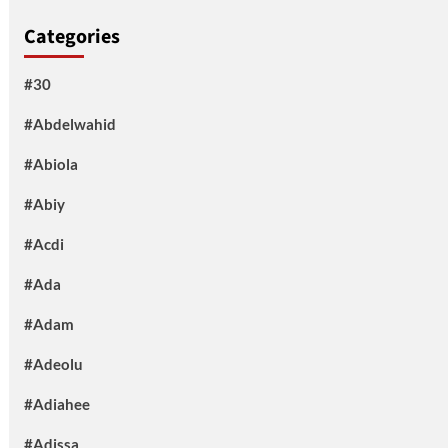
Categories
#30
#Abdelwahid
#Abiola
#Abiy
#Acdi
#Ada
#Adam
#Adeolu
#Adiahee
#Adissa