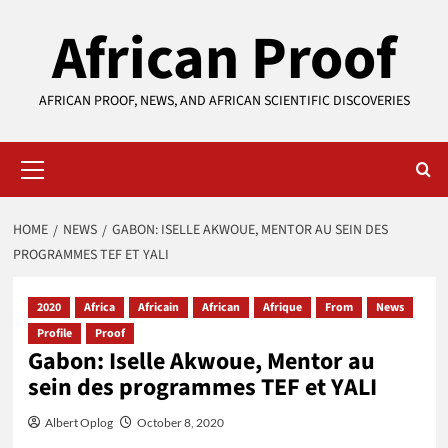
Skip
African Proof
to
content
AFRICAN PROOF, NEWS, AND AFRICAN SCIENTIFIC DISCOVERIES
Primary
Menu
HOME
NEWS
GABON: ISELLE AKWOUE, MENTOR AU SEIN DES
PROGRAMMES TEF ET YALI
2020
Africa
Africain
African
Afrique
From
News
Profile
Proof
Gabon: Iselle Akwoue, Mentor au
sein des programmes TEF et YALI
Albert Oplog
October 8, 2020