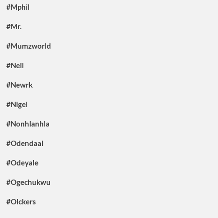
#Mphil
#Mr.
#Mumzworld
#Neil
#Newrk
#Nigel
#Nonhlanhla
#Odendaal
#Odeyale
#Ogechukwu
#Olckers