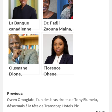
La Banque
Dr. Fadji
canadienne
Zaouna Maina,
impériale de
29 ans,
commerce
première
(CIBC) nomme
scientifique du
Kikelomo
Niger à
Lawal comme
intégrer la
Vice-
NASA
Ousmane
Florence
présidente
Dione,
Ohene,
nouveau
nouvelle
Directeur pays
Directrice
Post
de la Banque
générale d’IBM
Previous:
mondiale pour
Ghana
Owen Omogiafo, l’un des bras droits de Tony Elumelu,
navigation
4 pays Africains
désormais à la tête de Transcorp Hotels Plc