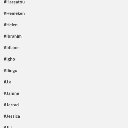
#Hassatou
#Heineken
#Helen
#Ibrahim
#Idiane
#Igho
#Ilingo
#J.a.
#Janine
#Jarrad
#Jessica
#Jill