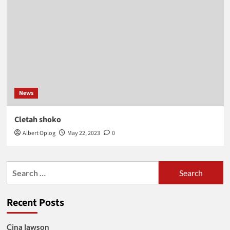
News
Cletah shoko
Albert Oplog
May 22, 2023
0
Search
for:
Recent Posts
Cina lawson