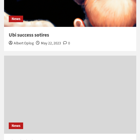
News
Ubi success sotires
Albert Oplog
May 22, 2023
0
News