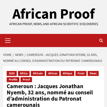
Skip
African Proof
to
content
AFRICAN PROOF, NEWS, AND AFRICAN SCIENTIFIC DISCOVERIES
Primary
Menu
HOME
NEWS
CAMEROUN : JACQUES JONATHAN NYEMB, 32 ANS,
NOMMÉ AU CONSEIL D’ADMINISTRATION DU PATRONAT CAMEROUNAIS
2020
Africa
Africain
African
Afrique
From
News
Profile
Proof
Cameroun : Jacques Jonathan
Nyemb, 32 ans, nommé au conseil
d’administration du Patronat
camerounais