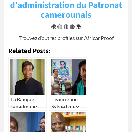
d’administration du Patronat
camerounais
🌍 🔴 🔴 🔴 🌍
Trouvez d’autres profiles sur
AfricanProof
Related Posts:
La Banque
L’ivoirienne
canadienne
Sylvia Lopez-
impériale de
Ekra nommée
commerce
coordonnatrice
(CIBC) nomme
résidente des