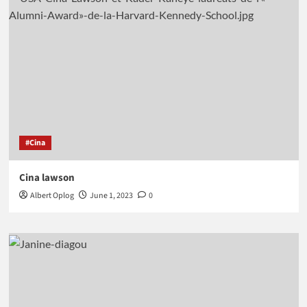
#Cina
Cina lawson
Albert Oplog
June 1, 2023
0