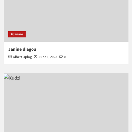
#Janine
Janine diagou
Albert Oplog
June 1, 2023
0