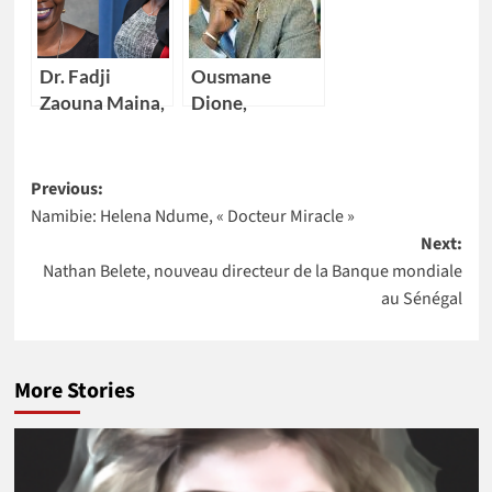
Kikelomo
Nations Unies
Lawal comme
au Maroc
Vice-
Dr. Fadji
Ousmane
présidente
Zaouna Maina,
Dione,
29 ans,
nouveau
première
Directeur pays
Post
scientifique du
de la Banque
Previous:
Niger à
mondiale pour
Namibie: Helena Ndume, « Docteur Miracle »
navigation
intégrer la
4 pays Africains
Next:
NASA
Nathan Belete, nouveau directeur de la Banque mondiale
au Sénégal
More Stories