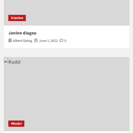
#Janine
Janine diagou
Albert Oplog
June 1, 2023
0
#Kudzi