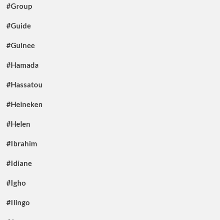
#Group
#Guide
#Guinee
#Hamada
#Hassatou
#Heineken
#Helen
#Ibrahim
#Idiane
#Igho
#Ilingo