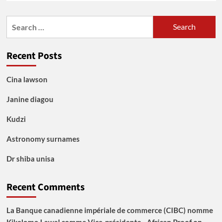
Search
for:
Recent Posts
Cina lawson
Janine diagou
Kudzi
Astronomy surnames
Dr shiba unisa
Recent Comments
La Banque canadienne impériale de commerce (CIBC) nomme
Kikelomo Lawal comme Vice-présidente - African Proof
on