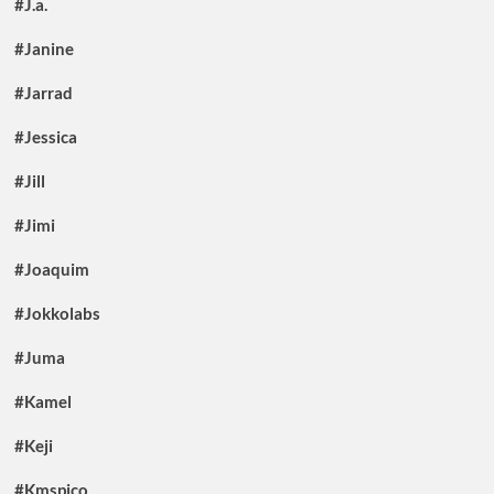
#J.a.
#Janine
#Jarrad
#Jessica
#Jill
#Jimi
#Joaquim
#Jokkolabs
#Juma
#Kamel
#Keji
#Kmspico