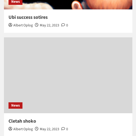
News
Ubi success sotires
Albert Oplog
May 22, 2023
0
News
Cletah shoko
Albert Oplog
May 22, 2023
0