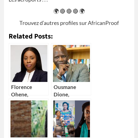
🌍 🔴 🔴 🔴 🌍
Trouvez d’autres profiles sur
AfricanProof
Related Posts:
Florence
Ousmane
Ohene,
Dione,
nouvelle
nouveau
Directrice
Directeur pays
générale d’IBM
de la Banque
Ghana
mondiale pour
4 pays Africains