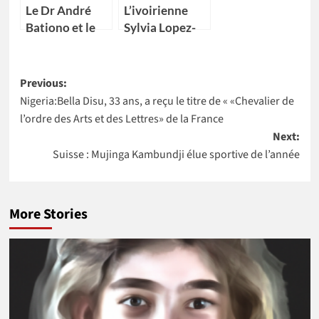
Le Dr André
L’ivoirienne
Bationo et le
Sylvia Lopez-
Dr Catherine
Ekra nommée
Nakalembe
coordonnatrice
Post
remportent
résidente des
Previous:
l’Africa Food
Nations Unies
Nigeria:Bella Disu, 33 ans, a reçu le titre de « «Chevalier de
navigation
Prize 2020
au Maroc
l’ordre des Arts et des Lettres» de la France
Next:
Suisse : Mujinga Kambundji élue sportive de l’année
More Stories