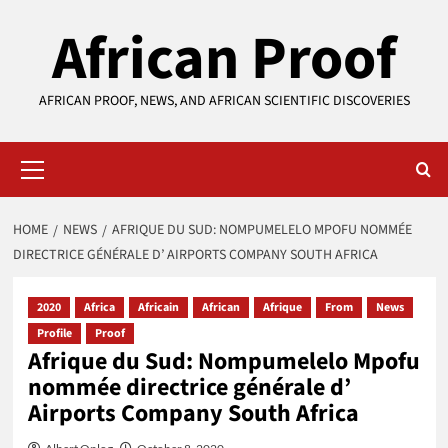
Skip
African Proof
to
content
AFRICAN PROOF, NEWS, AND AFRICAN SCIENTIFIC DISCOVERIES
Primary
Menu
HOME
NEWS
AFRIQUE DU SUD: NOMPUMELELO MPOFU NOMMÉE
DIRECTRICE GÉNÉRALE D’ AIRPORTS COMPANY SOUTH AFRICA
2020
Africa
Africain
African
Afrique
From
News
Profile
Proof
Afrique du Sud: Nompumelelo Mpofu
nommée directrice générale d’
Airports Company South Africa