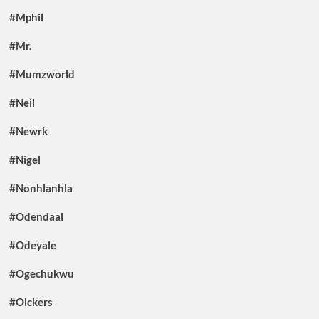
#Mphil
#Mr.
#Mumzworld
#Neil
#Newrk
#Nigel
#Nonhlanhla
#Odendaal
#Odeyale
#Ogechukwu
#Olckers