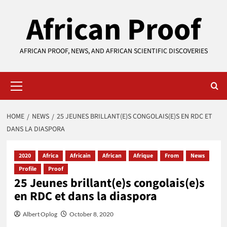
Skip
African Proof
to
content
AFRICAN PROOF, NEWS, AND AFRICAN SCIENTIFIC DISCOVERIES
Primary
Menu
HOME
NEWS
25 JEUNES BRILLANT(E)S CONGOLAIS(E)S EN RDC ET
DANS LA DIASPORA
2020
Africa
Africain
African
Afrique
From
News
Profile
Proof
25 Jeunes brillant(e)s congolais(e)s
en RDC et dans la diaspora
Albert Oplog
October 8, 2020