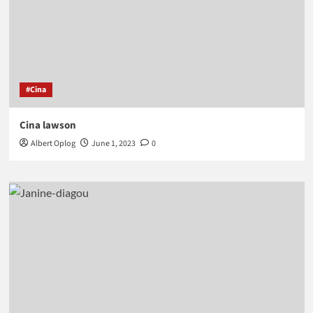
#Cina
Cina lawson
Albert Oplog
June 1, 2023
0