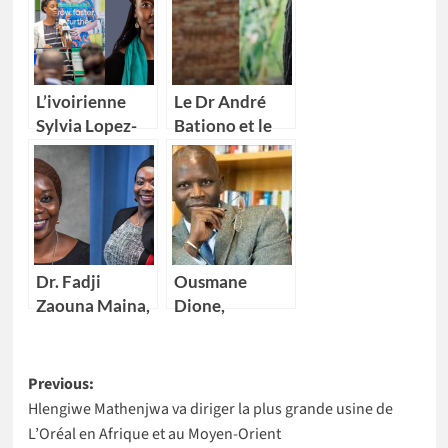
L’ivoirienne
Le Dr André
Sylvia Lopez-
Bationo et le
Ekra nommée
Dr Catherine
coordonnatrice
Nakalembe
résidente des
remportent
Nations Unies
l’Africa Food
au Maroc
Prize 2020
Dr. Fadji
Ousmane
Zaouna Maina,
Dione,
29 ans,
nouveau
première
Directeur pays
Post
scientifique du
de la Banque
Previous:
Niger à
mondiale pour
Hlengiwe Mathenjwa va diriger la plus grande usine de
navigation
intégrer la
4 pays Africains
L’Oréal en Afrique et au Moyen-Orient