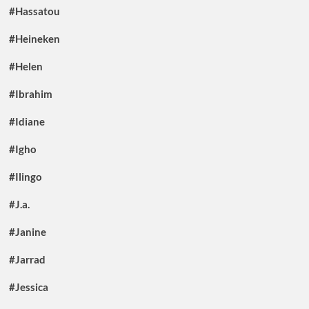
#Hassatou
#Heineken
#Helen
#Ibrahim
#Idiane
#Igho
#Ilingo
#J.a.
#Janine
#Jarrad
#Jessica