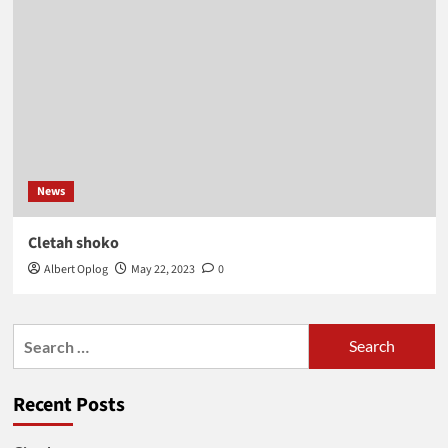
News
Cletah shoko
Albert Oplog
May 22, 2023
0
Search
for:
Recent Posts