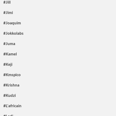
#Jill
#Jimi
#Joaquim
#Jokkolabs
#Juma
#Kamel
#Keji
#Kmspico
#Krishna
#Kudzi
#L'africain
#Ladj