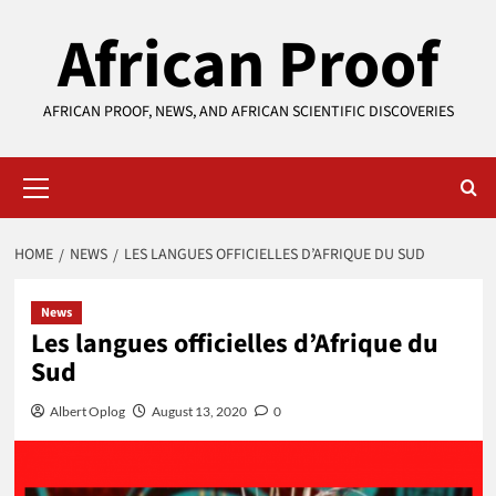
Skip
African Proof
to
content
AFRICAN PROOF, NEWS, AND AFRICAN SCIENTIFIC DISCOVERIES
Primary
Menu
HOME
NEWS
LES LANGUES OFFICIELLES D’AFRIQUE DU SUD
News
Les langues officielles d’Afrique du
Sud
Albert Oplog
August 13, 2020
0