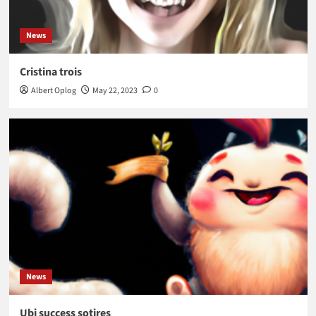
News
Cristina trois
Albert Oplog
May 22, 2023
0
News
Ubi success sotires