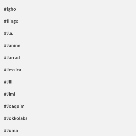
#Igho
#Ilingo
#J.a.
#Janine
#Jarrad
#Jessica
#Jill
#Jimi
#Joaquim
#Jokkolabs
#Juma