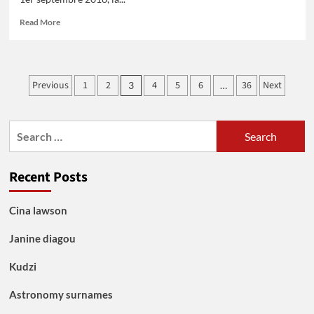
Read
Read More
more
about
Omobola
Johnson,
Posts
Previous
1
2
4
5
6
36
Next
3
…
Gourou de
pagination
la
tech,
nommée
Search
au
for:
Conseil
d’administration
Recent Posts
de
la
World
Cina lawson
Wide
Web
Janine diagou
Foundation
Kudzi
Astronomy surnames