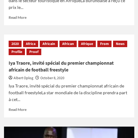
dans le secteur touristique en AfriqueLa burundaise a reçu ce
prix le...
Read
Read More
more
about
Carmen
Nibigira
2020
Africa
Africain
African
Afrique
From
News
lauréate
Profile
du
Proof
« Women
Iya Traore, invité spécial du premier championnat
in
africain de football freestyle
Leadership
Award »
Albert Oplog
October 8, 2020
dans
Iya Traore, invité spécial du premier championnat africain de
le
football freestyleLa star mondiale de la discipline prendra part
secteur
touristique
à cet...
en
Read
Read More
Afrique
more
about
Iya
Traore,
invité