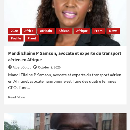
centre
intégré
de
découverte
de
médicaments
2020
Africa
Africain
African
Afrique
From
News
en
Profile
Proof
Afrique
Mandi Ellaine P Samson, avocate et experte du transport
aérien en Afrique
Albert Oplog
October 8, 2020
Mandi Ellaine P Samson, avocate et experte du transport aérien
en AfriqueL’avocate namibienne est l'une des quatre femmes
CEO d'une...
Read
Read More
more
about
Mandi
Ellaine
P
Samson,