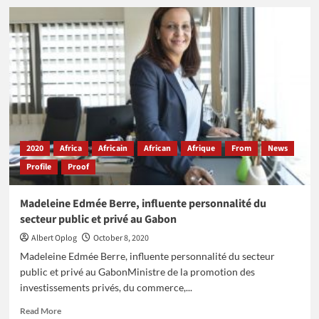
Masai
Ujiri,
le
premier
africain
manager
general
d’un
club
de
la
2020
Africa
Africain
African
Afrique
From
News
NBA
Profile
Proof
Madeleine Edmée Berre, influente personnalité du
secteur public et privé au Gabon
Albert Oplog
October 8, 2020
Madeleine Edmée Berre, influente personnalité du secteur
public et privé au GabonMinistre de la promotion des
investissements privés, du commerce,...
Read
Read More