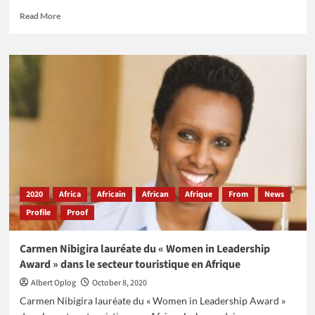
Read
Read More
more
about
Ibrahim
Mahama,
fondateur
de
la
plus
grande
entreprise
minière
locale
en
2020
Africa
Africain
African
Afrique
From
News
Afrique
Profile
Proof
de
l’Ouest
Carmen Nibigira lauréate du « Women in Leadership
Award » dans le secteur touristique en Afrique
Albert Oplog
October 8, 2020
Carmen Nibigira lauréate du « Women in Leadership Award »