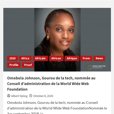
about
Peter
Ndegwa,
premier
Africain
Directeur
général
de
la
multinationale
Diageo
en
2020
Africa
Africain
African
Afrique
From
News
Europe
Profile
Proof
Omobola Johnson, Gourou de la tech, nommée au
Conseil d’administration de la World Wide Web
Foundation
Albert Oplog
October 8, 2020
Omobola Johnson, Gourou de la tech, nommée au Conseil
d’administration de la World Wide Web FoundationNommée le
1er septembre 2018, la...