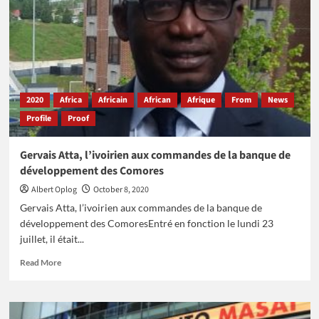
avocate
et
experte
du
transport
aérien
en
2020
Africa
Africain
African
Afrique
From
News
Afrique
Profile
Proof
Gervais Atta, l’ivoirien aux commandes de la banque de
développement des Comores
Albert Oplog
October 8, 2020
Gervais Atta, l’ivoirien aux commandes de la banque de
développement des ComoresEntré en fonction le lundi 23
juillet, il était...
Read
Read More
more
about
Gervais
Atta,