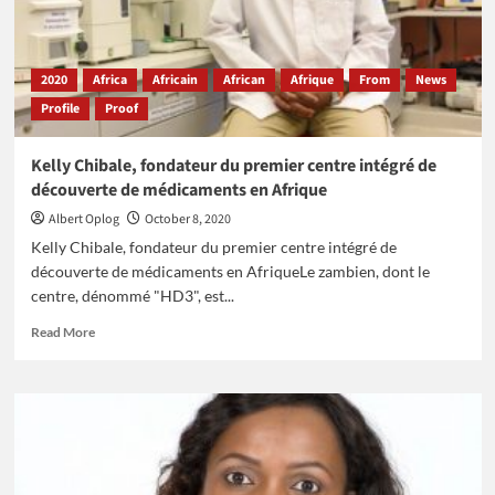
nationale
de
football
en
2020
Africa
Africain
African
Afrique
From
News
Afrique
Profile
Proof
Kelly Chibale, fondateur du premier centre intégré de
découverte de médicaments en Afrique
Albert Oplog
October 8, 2020
Kelly Chibale, fondateur du premier centre intégré de
découverte de médicaments en AfriqueLe zambien, dont le
centre, dénommé "HD3", est...
Read
Read More
more
about
Kelly
Chibale,
fondateur
du
premier