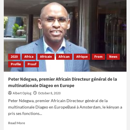
Gallo
Fall,
artisan
de
l’expansion
de
la
NBA
en
Afrique
2020
Africa
Africain
African
Afrique
From
News
Profile
Proof
Peter Ndegwa, premier Africain Directeur général de la
multinationale Diageo en Europe
Albert Oplog
October 8, 2020
Peter Ndegwa, premier Africain Directeur général de la
multinationale Diageo en EuropeBasé à Amsterdam, le kényan a
pris ses fonctions...
Read
Read More
more