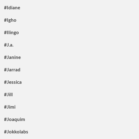
#Idiane
#Igho
#Ilingo
#J.a.
#Janine
#Jarrad
#Jessica
#Jill
#Jimi
#Joaquim
#Jokkolabs