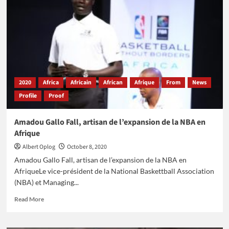
spécial
du
premier
championnat
africain
de
football
freestyle
2020
Africa
Africain
African
Afrique
From
News
Profile
Proof
Amadou Gallo Fall, artisan de l’expansion de la NBA en
Afrique
Albert Oplog
October 8, 2020
Amadou Gallo Fall, artisan de l’expansion de la NBA en
AfriqueLe vice-président de la National Baskettball Association
(NBA) et Managing...
Read
Read More
more
about
Amadou