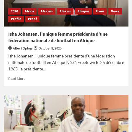
2020
Africa
Africain
African
Afrique
From
News
Profile
Proof
Isha Johansen, l’unique femme présidente d’une
fédération nationale de football en Afrique
Albert Oplog
October 8, 2020
Isha Johansen, l’unique femme présidente d’une fédération
nationale de football en AfriqueNée à Freetown le 25 décembre
1965, la présidente...
Read
Read More
more
about
Isha
Johansen,
l’unique
femme
présidente
d’une
fédération