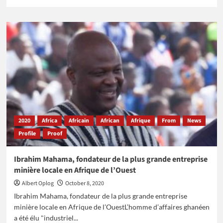
more
about
Madeleine
Edmée
Berre,
influente
personnalité
du
secteur
public
et
privé
au
2020
Africa
Africain
African
Afrique
From
News
Gabon
Profile
Proof
Ibrahim Mahama, fondateur de la plus grande entreprise
minière locale en Afrique de l’Ouest
Albert Oplog
October 8, 2020
Ibrahim Mahama, fondateur de la plus grande entreprise
minière locale en Afrique de l’OuestL’homme d’affaires ghanéen
a été élu "industriel...