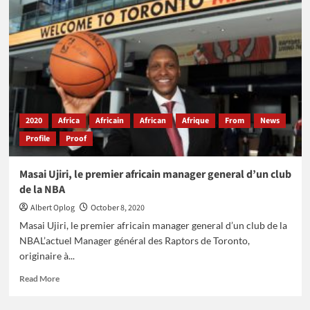
l’ivoirien
aux
commandes
de
la
banque
de
développement
des
2020
Africa
Africain
African
Afrique
From
News
Comores
Profile
Proof
Masai Ujiri, le premier africain manager general d’un club
de la NBA
Albert Oplog
October 8, 2020
Masai Ujiri, le premier africain manager general d’un club de la
NBAL’actuel Manager général des Raptors de Toronto,
originaire à...
Read
Read More
more
about